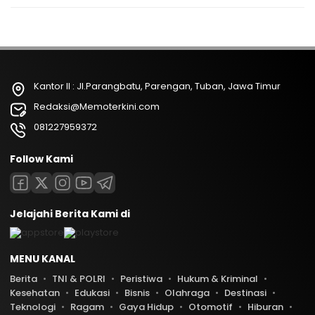
Kantor II : Jl.Parangbatu, Parengan, Tuban, Jawa Timur
Redaksi@Memoterkini.com
081227959372
Follow Kami
Jelajahi Berita Kami di
MENU KANAL
Berita
TNI & POLRI
Peristiwa
Hukum & Kriminal
Kesehatan
Edukasi
Bisnis
Olahraga
Destinasi
Teknologi
Ragam
Gaya Hidup
Otomotif
Hiburan