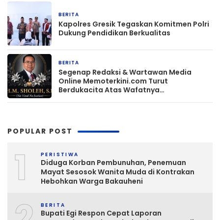
BERITA
1 jam yang lalu
Kapolres Gresik Tegaskan Komitmen Polri
Dukung Pendidikan Berkualitas
BERITA
2 jam yang lalu
Segenap Redaksi & Wartawan Media
Online Memoterkini.com Turut
Berdukacita Atas Wafatnya
H.M.Sholeh.S.H
POPULAR POST
1
PERISTIWA
Diduga Korban Pembunuhan, Penemuan
Mayat Sesosok Wanita Muda di Kontrakan
Hebohkan Warga Bakauheni
2
BERITA
Bupati Egi Respon Cepat Laporan