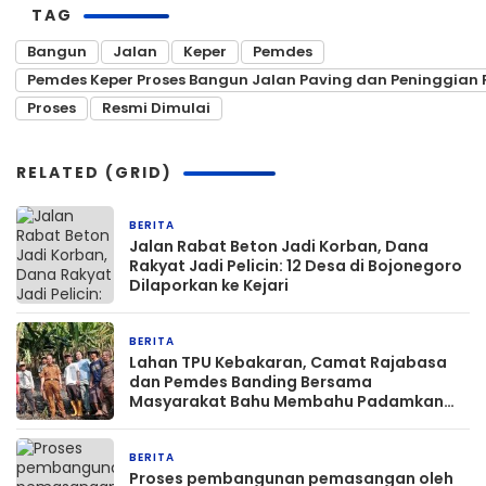
TAG
Bangun
Jalan
Keper
Pemdes
Pemdes Keper Proses Bangun Jalan Paving dan Peninggian 
Proses
Resmi Dimulai
RELATED (GRID)
BERITA
2 hari yang lalu
Jalan Rabat Beton Jadi Korban, Dana
Rakyat Jadi Pelicin: 12 Desa di Bojonegoro
Dilaporkan ke Kejari
BERITA
2 minggu yang lalu
Lahan TPU Kebakaran, Camat Rajabasa
dan Pemdes Banding Bersama
Masyarakat Bahu Membahu Padamkan
Api
BERITA
2 minggu yang lalu
Proses pembangunan pemasangan oleh