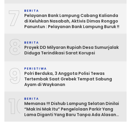
dan Inspektorat Kurang Tegas
7
Mengawasinya
BERITA
Pelayanan Bank Lampung Cabang Kalianda
di Keluhkan Nasabah, Aktivis Dimas Ronggo
Panuntun : Pelayanan Bank Lampung Buruk !!
8
BERITA
Proyek DD Milyaran Rupiah Desa Sumurjalak
Diduga Terindikasi Sarat Korupsi
9
PERISTIWA
Polri Berduka, 3 Anggota Polisi Tewas
Tertembak Saat Grebek Tempat Sabung
Ayam di Waykanan
10
BERITA
Memanas !!! Dishub Lampung Selatan Dinilai
“Mak Ini Mak Itu” Pengelolaan Parkir Yang
Lama Diganti Yang Baru Tanpa Ada Alasan
Yang Jelas