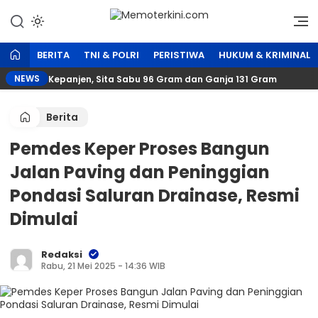
Lewati
ke
Independen dan Fakta
Memoterkini.com
konten
BERITA
TNI & POLRI
PERISTIWA
HUKUM & KRIMINAL
NEWS
a di Kepanjen, Sita Sabu 96 Gram dan Ganja 131 Gram
Berita
Pemdes Keper Proses Bangun
Jalan Paving dan Peninggian
Pondasi Saluran Drainase, Resmi
Dimulai
Redaksi
Rabu, 21 Mei 2025 - 14:36 WIB