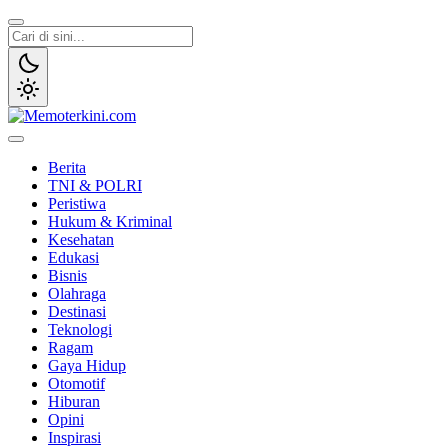
Lewati
ke
konten
Memoterkini.com
Independen dan Fakta
Berita
TNI & POLRI
Peristiwa
Hukum & Kriminal
Kesehatan
Edukasi
Bisnis
Olahraga
Destinasi
Teknologi
Ragam
Gaya Hidup
Otomotif
Hiburan
Opini
Inspirasi