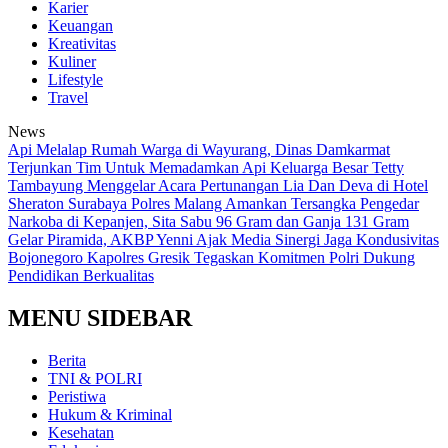
Karier
Keuangan
Kreativitas
Kuliner
Lifestyle
Travel
News
Api Melalap Rumah Warga di Wayurang, Dinas Damkarmat
Terjunkan Tim Untuk Memadamkan Api
Keluarga Besar Tetty
Tambayung Menggelar Acara Pertunangan Lia Dan Deva di Hotel
Sheraton Surabaya
Polres Malang Amankan Tersangka Pengedar
Narkoba di Kepanjen, Sita Sabu 96 Gram dan Ganja 131 Gram
Gelar Piramida, AKBP Yenni Ajak Media Sinergi Jaga Kondusivitas
Bojonegoro
Kapolres Gresik Tegaskan Komitmen Polri Dukung
Pendidikan Berkualitas
MENU SIDEBAR
Berita
TNI & POLRI
Peristiwa
Hukum & Kriminal
Kesehatan