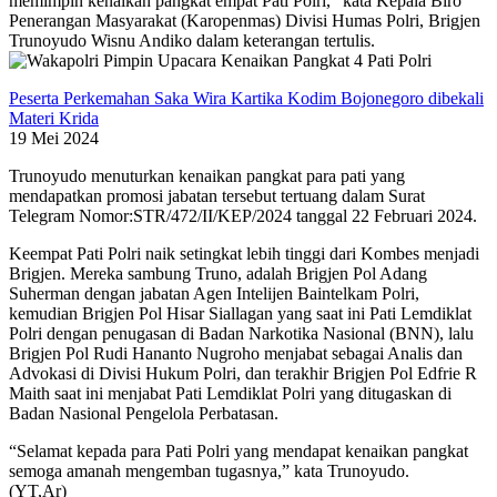
memimpin kenaikan pangkat empat Pati Polri,” kata Kepala Biro
Penerangan Masyarakat (Karopenmas) Divisi Humas Polri, Brigjen
Trunoyudo Wisnu Andiko dalam keterangan tertulis.
Peserta Perkemahan Saka Wira Kartika Kodim Bojonegoro dibekali
Materi Krida
19 Mei 2024
Trunoyudo menuturkan kenaikan pangkat para pati yang
mendapatkan promosi jabatan tersebut tertuang dalam Surat
Telegram Nomor:STR/472/II/KEP/2024 tanggal 22 Februari 2024.
Keempat Pati Polri naik setingkat lebih tinggi dari Kombes menjadi
Brigjen. Mereka sambung Truno, adalah Brigjen Pol Adang
Suherman dengan jabatan Agen Intelijen Baintelkam Polri,
kemudian Brigjen Pol Hisar Siallagan yang saat ini Pati Lemdiklat
Polri dengan penugasan di Badan Narkotika Nasional (BNN), lalu
Brigjen Pol Rudi Hananto Nugroho menjabat sebagai Analis dan
Advokasi di Divisi Hukum Polri, dan terakhir Brigjen Pol Edfrie R
Maith saat ini menjabat Pati Lemdiklat Polri yang ditugaskan di
Badan Nasional Pengelola Perbatasan.
“Selamat kepada para Pati Polri yang mendapat kenaikan pangkat
semoga amanah mengemban tugasnya,” kata Trunoyudo.
(YT,Ar)