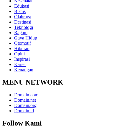
Kesehatan
Edukasi
Bisnis
Olahraga
Destinasi
Teknologi
Ragam
Gaya Hidup
Otomotif
Hiburan
Opini
Inspirasi
Karier
Keuangan
MENU NETWORK
Domain.com
Domain.net
Domain.org
Domain.id
Follow Kami