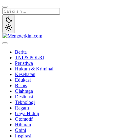
Lewati
ke
konten
Memoterkini.com
Independen dan Fakta
Berita
TNI & POLRI
Peristiwa
Hukum & Kriminal
Kesehatan
Edukasi
Bisnis
Olahraga
Destinasi
Teknologi
Ragam
Gaya Hidup
Otomotif
Hiburan
Opini
Inspirasi