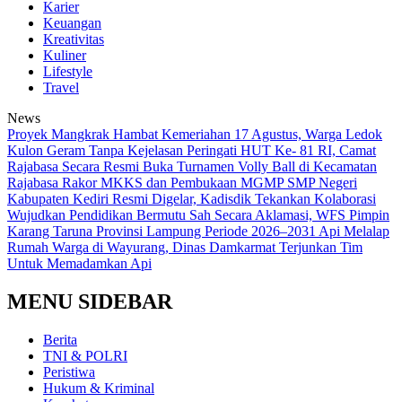
Karier
Keuangan
Kreativitas
Kuliner
Lifestyle
Travel
News
‎Proyek Mangkrak Hambat Kemeriahan 17 Agustus, Warga Ledok
Kulon Geram Tanpa Kejelasan
Peringati HUT Ke- 81 RI, Camat
Rajabasa Secara Resmi Buka Turnamen Volly Ball di Kecamatan
Rajabasa
Rakor MKKS dan Pembukaan MGMP SMP Negeri
Kabupaten Kediri Resmi Digelar, Kadisdik Tekankan Kolaborasi
Wujudkan Pendidikan Bermutu
Sah Secara Aklamasi, WFS Pimpin
Karang Taruna Provinsi Lampung Periode 2026–2031
Api Melalap
Rumah Warga di Wayurang, Dinas Damkarmat Terjunkan Tim
Untuk Memadamkan Api
MENU SIDEBAR
Berita
TNI & POLRI
Peristiwa
Hukum & Kriminal