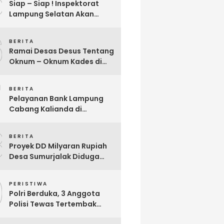
5
Siap – Siap ! Inspektorat
Lampung Selatan Akan
Segera Audit Seluruh
6
Bumdes Dalam Waktu Dekat
BERITA
Ini
Ramai Desas Desus Tentang
Oknum – Oknum Kades di
Lamsel, Diduga
7
Penyimpangan DD,
BERITA
Pandangan Sekjen Palu
Pelayanan Bank Lampung
Lampung : Dinas PMD dan
Cabang Kalianda di
Inspektorat Kurang Tegas
Keluhkan Nasabah, Aktivis
Mengawasinya
8
Dimas Ronggo Panuntun :
BERITA
Pelayanan Bank Lampung
Proyek DD Milyaran Rupiah
Buruk !!
Desa Sumurjalak Diduga
Terindikasi Sarat Korupsi
9
PERISTIWA
Polri Berduka, 3 Anggota
Polisi Tewas Tertembak
Saat Grebek Tempat