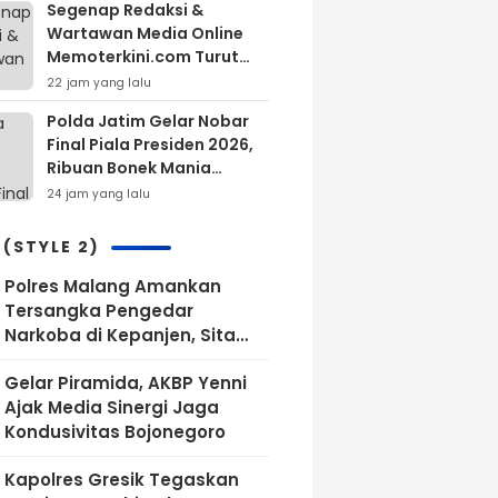
Segenap Redaksi &
Wartawan Media Online
Memoterkini.com Turut
Berdukacita Atas
22 jam yang lalu
Wafatnya H.M.Sholeh.S.H
Polda Jatim Gelar Nobar
Final Piala Presiden 2026,
Ribuan Bonek Mania
Dukung Persebaya dari
24 jam yang lalu
Lapangan Mapolda
 (STYLE 2)
Polres Malang Amankan
Tersangka Pengedar
Narkoba di Kepanjen, Sita
Sabu 96 Gram dan Ganja 131
Gelar Piramida, AKBP Yenni
Gram
Ajak Media Sinergi Jaga
Kondusivitas Bojonegoro
Kapolres Gresik Tegaskan