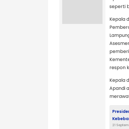
seperti 
Kepala d
Pemberda
Lampung 
Asesmen
pemberia
Kementer
respon k
Kepala d
Apandi 
merawat 
Preside
Kebebas
21 Septem