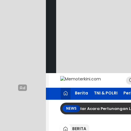
Lewati
ke
konten
Memoterkini.com
Independen dan Fakta
Berita
TNI & POLRI
Per
 Besar Tetty Tambayung Menggelar Acara Pertunangan Lia Dan
NEWS
BERITA