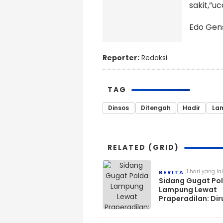
sakit,”u
Edo Gen
Reporter:
Redaksi
TAG
Dinsos
Ditengah
Hadir
La
RELATED (GRID)
1 hari yang la
BERITA
Sidang Gugat Po
Lampung Lewat
Praperadilan: Dir
San Xiong Hadiri 
Ahli Pakar Hukum