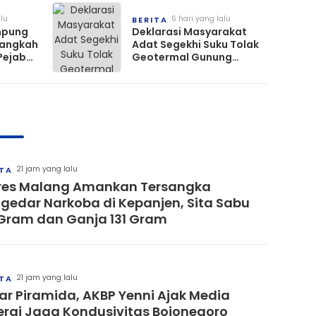
2022
alu
6 hari yang lalu
BERITA
mpung
Deklarasi Masyarakat
Langkah
Adat Segekhi Suku Tolak
 Pejabat
Geotermal Gunung
rakat
Rajabasa, Advokat Siap
Kawal Secara Hukum
21 jam yang lalu
ITA
res Malang Amankan Tersangka
gedar Narkoba di Kepanjen, Sita Sabu
Gram dan Ganja 131 Gram
21 jam yang lalu
ITA
ar Piramida, AKBP Yenni Ajak Media
ergi Jaga Kondusivitas Bojonegoro