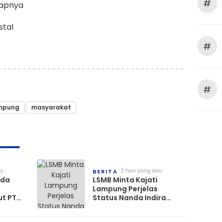
#
capnya
stal
#
#
mpung
masyarakat
lu
2 hari yang lalu
BERITA
lda
LSMB Minta Kajati
Lampung Perjelas
ut PT
Status Nanda Indira
Saksi
Dalam Kasus TPPU SPAM
 Pidana
Kab. Pesawaran Tahun