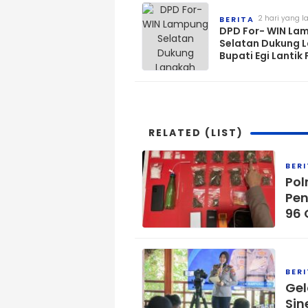
2 hari yang l
BERITA
DPD For- WIN La
Selatan Dukung 
Bupati Egi Lantik
di Tengah Masya
RELATED (LIST)
BER
Pol
Pen
96 
BER
Gel
Sin