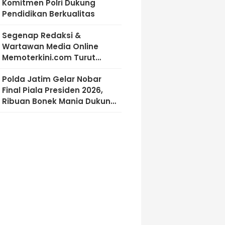
Komitmen Polri Dukung
Pendidikan Berkualitas
Segenap Redaksi &
Wartawan Media Online
Memoterkini.com Turut
Berdukacita Atas Wafatnya
Polda Jatim Gelar Nobar
H.M.Sholeh.S.H
Final Piala Presiden 2026,
Ribuan Bonek Mania Dukung
Persebaya dari Lapangan
Mapolda