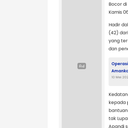
Bocor di
Kamis 06
Hadir da
(42) dar
yang ter
dan pend
Operasi 
Amankan
10 Mei 20
Kedatan
kepada p
bantuan
tak Lup
Apandi s