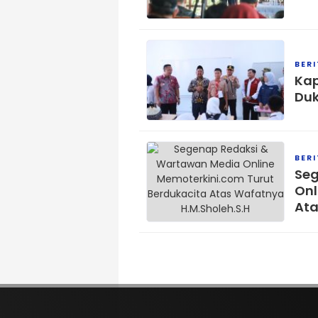
BER
Kap
Duk
BER
Seg
Onl
Ata