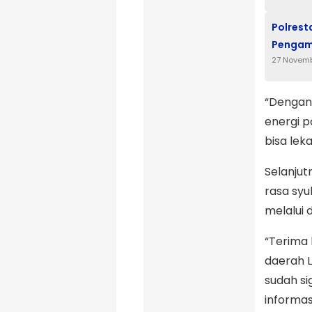
Polrest
Pengama
27 Novem
“Dengan
energi p
bisa le
Selanjut
rasa sy
melalui 
“Terima
daerah L
sudah s
informa