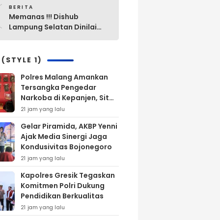
0
Sabung Ayam di Waykanan
BERITA
Memanas !!! Dishub
Lampung Selatan Dinilai
“Mak Ini Mak Itu”
Pengelolaan Parkir Yang
Lama Diganti Yang Baru
 (STYLE 1)
Tanpa Ada Alasan Yang
Polres Malang Amankan
Jelas
Tersangka Pengedar
Narkoba di Kepanjen, Sita
Sabu 96 Gram dan Ganja
21 jam yang lalu
131 Gram
Gelar Piramida, AKBP Yenni
Ajak Media Sinergi Jaga
Kondusivitas Bojonegoro
21 jam yang lalu
Kapolres Gresik Tegaskan
Komitmen Polri Dukung
Pendidikan Berkualitas
21 jam yang lalu