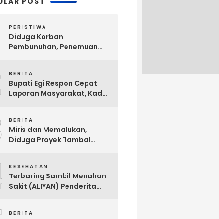
ULAR POST
PERISTIWA
Diduga Korban
Pembunuhan, Penemuan
Mayat Sesosok Wanita
2
Muda di Kontrakan
BERITA
Hebohkan Warga Bakauheni
Bupati Egi Respon Cepat
Laporan Masyarakat, Kades
Sabah Balau Segera di
3
Panggil Inspektorat !
BERITA
Miris dan Memalukan,
Diduga Proyek Tambal
Sulam Jalan Milik
4
Kabupaten Lampung
KESEHATAN
Selatan Dikerjakan Asal
Terbaring Sambil Menahan
Asalan !!
Sakit (ALIYAN) Penderita
Usus Bocor Berharap
Sentuhan Pemerintah
BERITA