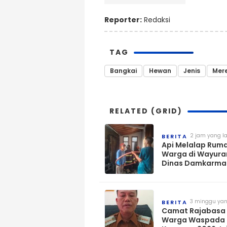
Reporter:
Redaksi
TAG
Bangkai
Hewan
Jenis
Mer
RELATED (GRID)
2 jam yang la
BERITA
Api Melalap Rum
Warga di Wayura
Dinas Damkarma
Terjunkan Tim Un
Memadamkan Ap
3 minggu yan
BERITA
Camat Rajabasa
Warga Waspada