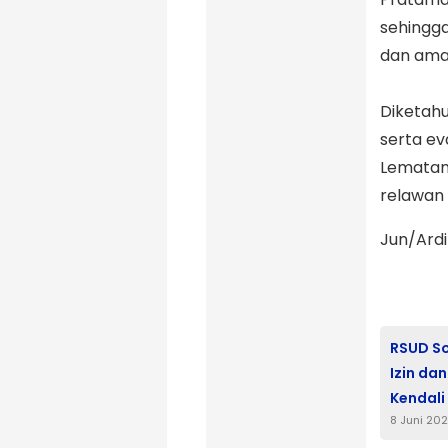
sehingg
dan aman
‎Diketah
serta ev
Lematang
relawan
Jun/Ardi
RSUD S
Izin da
Kendali
8 Juni 20