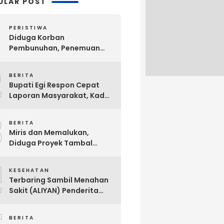
ULAR POST
PERISTIWA
Diduga Korban
Pembunuhan, Penemuan
Mayat Sesosok Wanita
2
Muda di Kontrakan
BERITA
Hebohkan Warga Bakauheni
Bupati Egi Respon Cepat
Laporan Masyarakat, Kades
Sabah Balau Segera di
3
Panggil Inspektorat !
BERITA
Miris dan Memalukan,
Diduga Proyek Tambal
Sulam Jalan Milik
4
Kabupaten Lampung
KESEHATAN
Selatan Dikerjakan Asal
Terbaring Sambil Menahan
Asalan !!
Sakit (ALIYAN) Penderita
Usus Bocor Berharap
Sentuhan Pemerintah
BERITA