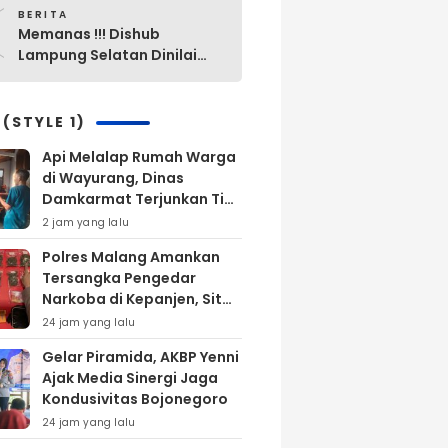
0
Sabung Ayam di Waykanan
BERITA
Memanas !!! Dishub
Lampung Selatan Dinilai
“Mak Ini Mak Itu”
Pengelolaan Parkir Yang
Lama Diganti Yang Baru
 (STYLE 1)
Tanpa Ada Alasan Yang
Api Melalap Rumah Warga
Jelas
di Wayurang, Dinas
Damkarmat Terjunkan Tim
Untuk Memadamkan Api
2 jam yang lalu
Polres Malang Amankan
Tersangka Pengedar
Narkoba di Kepanjen, Sita
Sabu 96 Gram dan Ganja
24 jam yang lalu
131 Gram
Gelar Piramida, AKBP Yenni
Ajak Media Sinergi Jaga
Kondusivitas Bojonegoro
24 jam yang lalu