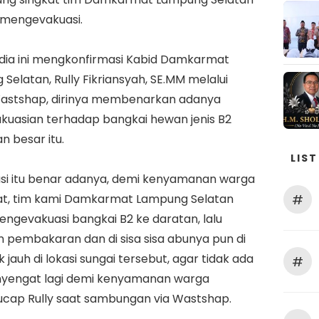
 mengevakuasi.
dia ini mengkonfirmasi Kabid Damkarmat
Selatan, Rully Fikriansyah, SE.MM melalui
astshap, dirinya membenarkan adanya
kuasian terhadap bangkai hewan jenis B2
n besar itu.
LIST
asi itu benar adanya, demi kenyamanan warga
#
t, tim kami Damkarmat Lampung Selatan
ngevakuasi bangkai B2 ke daratan, lalu
n pembakaran dan di sisa sisa abunya pun di
k jauh di lokasi sungai tersebut, agar tidak ada
#
yengat lagi demi kenyamanan warga
”ucap Rully saat sambungan via Wastshap.