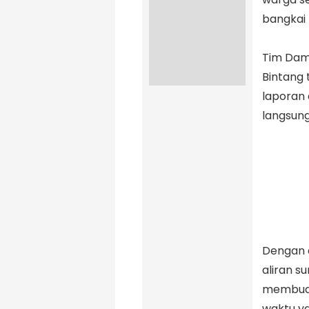
bangkai
‎Tim Da
Bintang
laporan
langsung
‎Dengan 
aliran s
membuat 
waktu y