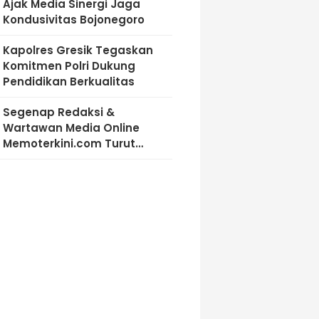
Ajak Media Sinergi Jaga
Kondusivitas Bojonegoro
Kapolres Gresik Tegaskan
Komitmen Polri Dukung
Pendidikan Berkualitas
Segenap Redaksi &
Wartawan Media Online
Memoterkini.com Turut
Berdukacita Atas Wafatnya
H.M.Sholeh.S.H