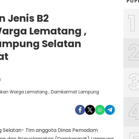
POP
1
 Jenis B2
arga Lematang ,
mpung Selatan
at
B
 Selatan- ‎Tim anggota Dinas Pemadam
an dan Penyelamatan (Damkarmat) Lampung