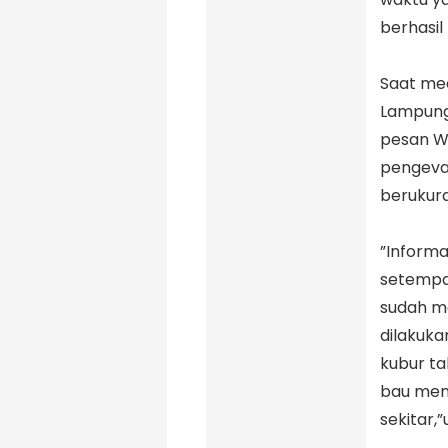
berhasil
‎Saat me
Lampung 
pesan W
pengeva
berukura
‎”Inform
setempa
sudah me
dilakuka
kubur ta
bau men
sekitar,