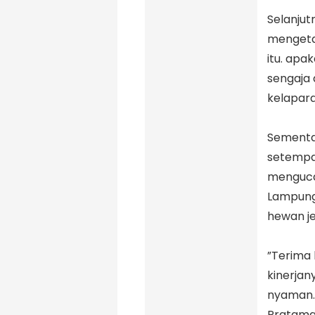
‎Selanju
mengeta
itu. ap
sengaja 
kelapara
‎Sementa
setempat
menguca
Lampung
hewan j
‎”Terim
kinerjan
nyaman. 
Pratama