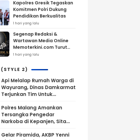
Kapolres Gresik Tegaskan
Komitmen Polri Dukung
Pendidikan Berkualitas
1 hari yang lalu
Segenap Redaksi &
Wartawan Media Online
Memoterkini.com Turut
Berdukacita Atas
1 hari yang lalu
Wafatnya H.M.Sholeh.S.H
 (STYLE 2)
Api Melalap Rumah Warga di
Wayurang, Dinas Damkarmat
Terjunkan Tim Untuk
Memadamkan Api
Polres Malang Amankan
Tersangka Pengedar
Narkoba di Kepanjen, Sita
Sabu 96 Gram dan Ganja 131
Gelar Piramida, AKBP Yenni
Gram