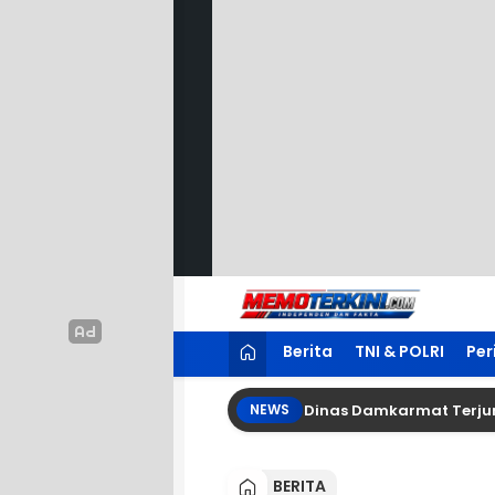
Lewati
ke
konten
Memoterkini.com
Independen dan Fakta
Berita
TNI & POLRI
Per
alap Rumah Warga di Wayurang, Dinas Damkarmat Terjunkan 
NEWS
BERITA