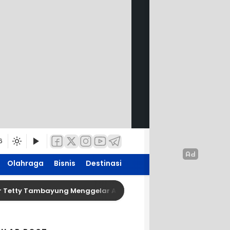
6
Olahraga
Bisnis
Destinasi
y Tambayung Menggelar Acara Pertunangan Lia Dan Deva di Ho