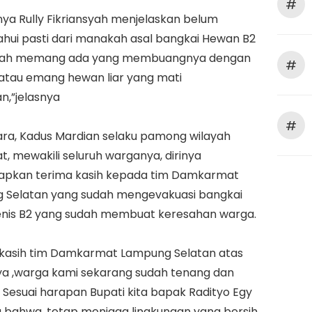
#
tnya Rully Fikriansyah menjelaskan belum
hui pasti dari manakah asal bangkai Hewan B2
akah memang ada yang membuangnya dengan
#
atau emang hewan liar yang mati
n,”jelasnya
#
ra, Kadus Mardian selaku pamong wilayah
, mewakili seluruh warganya, dirinya
pkan terima kasih kepada tim Damkarmat
 Selatan yang sudah mengevakuasi bangkai
enis B2 yang sudah membuat keresahan warga.
a kasih tim Damkarmat Lampung Selatan atas
ya ,warga kami sekarang sudah tenang dan
Sesuai harapan Bupati kita bapak Radityo Egy
 bahwa, tetap menjaga lingkungan yang bersih