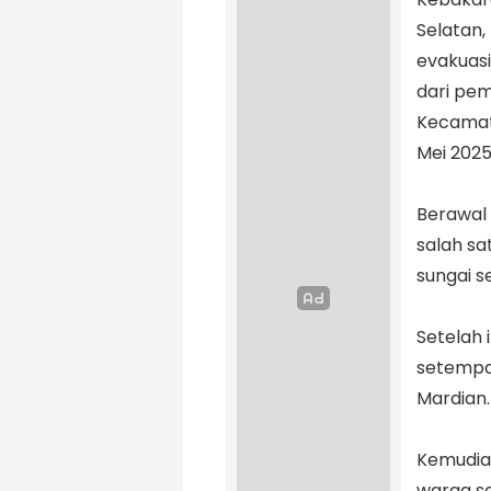
Selatan
evakuasi
dari pem
Kecamata
Mei 202
‎Berawal
salah sa
sungai s
‎Setelah
setempa
Mardian.
‎Kemudia
warga s