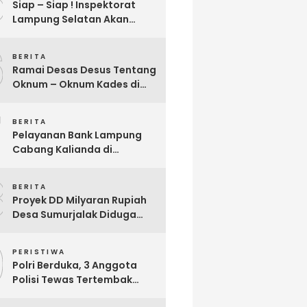
5
Siap – Siap ! Inspektorat
Lampung Selatan Akan
Segera Audit Seluruh
6
Bumdes Dalam Waktu Dekat
BERITA
Ini
Ramai Desas Desus Tentang
Oknum – Oknum Kades di
Lamsel, Diduga
7
Penyimpangan DD,
BERITA
Pandangan Sekjen Palu
Pelayanan Bank Lampung
Lampung : Dinas PMD dan
Cabang Kalianda di
Inspektorat Kurang Tegas
Keluhkan Nasabah, Aktivis
Mengawasinya
8
Dimas Ronggo Panuntun :
BERITA
Pelayanan Bank Lampung
Proyek DD Milyaran Rupiah
Buruk !!
Desa Sumurjalak Diduga
Terindikasi Sarat Korupsi
9
PERISTIWA
Polri Berduka, 3 Anggota
Polisi Tewas Tertembak
Saat Grebek Tempat