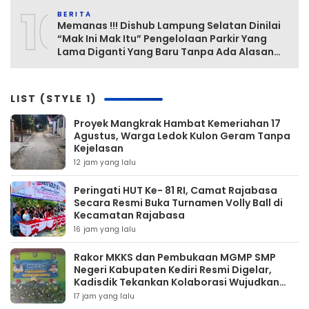
10
BERITA
Memanas !!! Dishub Lampung Selatan Dinilai
“Mak Ini Mak Itu” Pengelolaan Parkir Yang
Lama Diganti Yang Baru Tanpa Ada Alasan
Yang Jelas
LIST (STYLE 1)
‎Proyek Mangkrak Hambat Kemeriahan 17
Agustus, Warga Ledok Kulon Geram Tanpa
Kejelasan
12 jam yang lalu
Peringati HUT Ke- 81 RI, Camat Rajabasa
Secara Resmi Buka Turnamen Volly Ball di
Kecamatan Rajabasa
16 jam yang lalu
Rakor MKKS dan Pembukaan MGMP SMP
Negeri Kabupaten Kediri Resmi Digelar,
Kadisdik Tekankan Kolaborasi Wujudkan
Pendidikan Bermutu
17 jam yang lalu