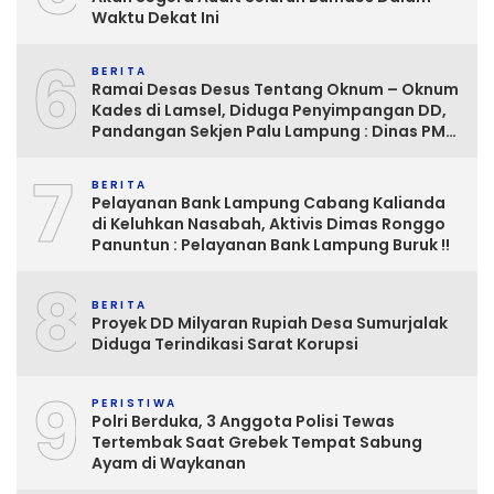
Waktu Dekat Ini
6
BERITA
Ramai Desas Desus Tentang Oknum – Oknum
Kades di Lamsel, Diduga Penyimpangan DD,
Pandangan Sekjen Palu Lampung : Dinas PMD
dan Inspektorat Kurang Tegas
7
Mengawasinya
BERITA
Pelayanan Bank Lampung Cabang Kalianda
di Keluhkan Nasabah, Aktivis Dimas Ronggo
Panuntun : Pelayanan Bank Lampung Buruk !!
8
BERITA
Proyek DD Milyaran Rupiah Desa Sumurjalak
Diduga Terindikasi Sarat Korupsi
9
PERISTIWA
Polri Berduka, 3 Anggota Polisi Tewas
Tertembak Saat Grebek Tempat Sabung
Ayam di Waykanan