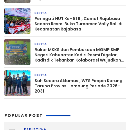
BERITA
16 jam yang lalu
Peringati HUT Ke- 81 RI, Camat Rajabasa
Secara Resmi Buka Turnamen Volly Ball di
Kecamatan Rajabasa
BERITA
17 jam yang lalu
Rakor MKKS dan Pembukaan MGMP SMP
Negeri Kabupaten Kediri Resmi Digelar,
Kadisdik Tekankan Kolaborasi Wujudkan
Pendidikan Bermutu
BERITA
19 jam yang lalu
Sah Secara Aklamasi, WFS Pimpin Karang
Taruna Provinsi Lampung Periode 2026–
2031
POPULAR POST
PERISTIWA