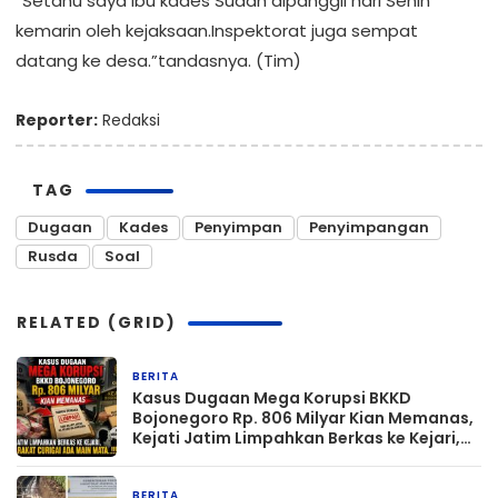
“Setahu saya ibu kades Sudah dipanggil hari Senin
kemarin oleh kejaksaan.Inspektorat juga sempat
datang ke desa.”tandasnya. (Tim)
Reporter:
Redaksi
TAG
Dugaan
Kades
Penyimpan
Penyimpangan
Rusda
Soal
RELATED (GRID)
BERITA
4 hari yang lalu
Kasus Dugaan Mega Korupsi BKKD
Bojonegoro Rp. 806 Milyar Kian Memanas,
Kejati Jatim Limpahkan Berkas ke Kejari,
Masyarakat Curigai Ada Main Mata.!!!
BERITA
3 minggu yang lalu