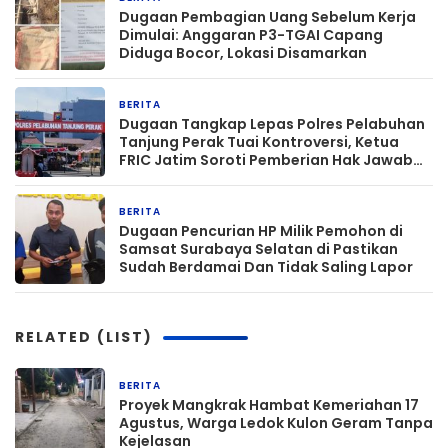
Dugaan Pembagian Uang Sebelum Kerja
Dimulai: Anggaran P3-TGAI Capang
Diduga Bocor, Lokasi Disamarkan
BERITA
4 minggu yang lalu
Dugaan Tangkap Lepas Polres Pelabuhan
Tanjung Perak Tuai Kontroversi, Ketua
FRIC Jatim Soroti Pemberian Hak Jawab
kepada Media Lain
BERITA
1 bulan yang lalu
Dugaan Pencurian HP Milik Pemohon di
Samsat Surabaya Selatan di Pastikan
Sudah Berdamai Dan Tidak Saling Lapor
RELATED (LIST)
BERITA
12 jam yang lalu
‎Proyek Mangkrak Hambat Kemeriahan 17
Agustus, Warga Ledok Kulon Geram Tanpa
Kejelasan