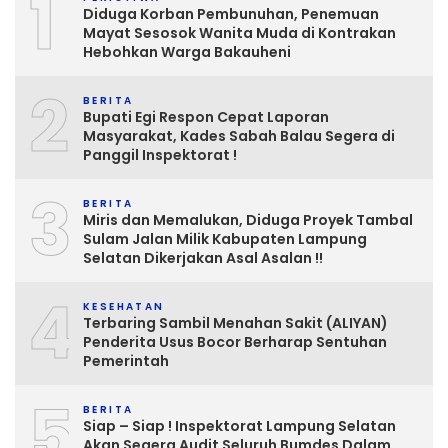
1
Diduga Korban Pembunuhan, Penemuan
Mayat Sesosok Wanita Muda di Kontrakan
Hebohkan Warga Bakauheni
2
BERITA
Bupati Egi Respon Cepat Laporan
Masyarakat, Kades Sabah Balau Segera di
Panggil Inspektorat !
3
BERITA
Miris dan Memalukan, Diduga Proyek Tambal
Sulam Jalan Milik Kabupaten Lampung
Selatan Dikerjakan Asal Asalan !!
4
KESEHATAN
Terbaring Sambil Menahan Sakit (ALIYAN)
Penderita Usus Bocor Berharap Sentuhan
Pemerintah
5
BERITA
Siap – Siap ! Inspektorat Lampung Selatan
Akan Segera Audit Seluruh Bumdes Dalam