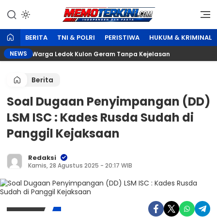
Lewati
ke
Independen dan Fakta
Memoterkini.com
konten
BERITA
TNI & POLRI
PERISTIWA
HUKUM & KRIMINAL
NEWS
gustus, Warga Ledok Kulon Geram Tanpa Kejelasan
Pe
Berita
Soal Dugaan Penyimpangan (DD)
LSM ISC : Kades Rusda Sudah di
Panggil Kejaksaan
Redaksi
Kamis, 28 Agustus 2025 - 20:17 WIB