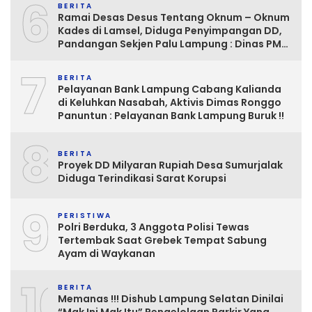
6
BERITA
Ramai Desas Desus Tentang Oknum – Oknum
Kades di Lamsel, Diduga Penyimpangan DD,
Pandangan Sekjen Palu Lampung : Dinas PMD
dan Inspektorat Kurang Tegas
7
Mengawasinya
BERITA
Pelayanan Bank Lampung Cabang Kalianda
di Keluhkan Nasabah, Aktivis Dimas Ronggo
Panuntun : Pelayanan Bank Lampung Buruk !!
8
BERITA
Proyek DD Milyaran Rupiah Desa Sumurjalak
Diduga Terindikasi Sarat Korupsi
9
PERISTIWA
Polri Berduka, 3 Anggota Polisi Tewas
Tertembak Saat Grebek Tempat Sabung
Ayam di Waykanan
10
BERITA
Memanas !!! Dishub Lampung Selatan Dinilai