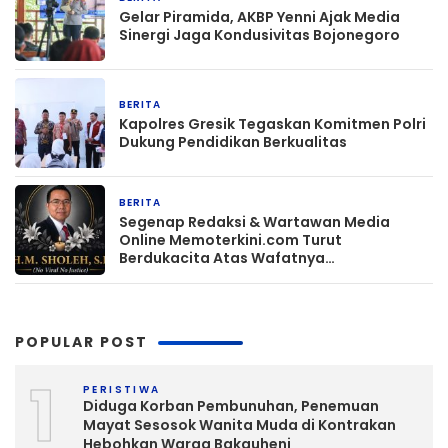
Gelar Piramida, AKBP Yenni Ajak Media
Sinergi Jaga Kondusivitas Bojonegoro
BERITA
16 jam yang lalu
Kapolres Gresik Tegaskan Komitmen Polri
Dukung Pendidikan Berkualitas
BERITA
17 jam yang lalu
Segenap Redaksi & Wartawan Media
Online Memoterkini.com Turut
Berdukacita Atas Wafatnya
H.M.Sholeh.S.H
POPULAR POST
1
PERISTIWA
Diduga Korban Pembunuhan, Penemuan
Mayat Sesosok Wanita Muda di Kontrakan
Hebohkan Warga Bakauheni