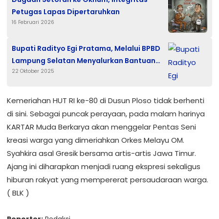
Petugas Lapas Dipertaruhkan
16 Februari 2026
Bupati Radityo Egi Pratama, Melalui BPBD
Lampung Selatan Menyalurkan Bantuan
22 Oktober 2025
Logistik Secara Door To Door ke Warga
Terkena Musibah Akibat Hujan Deras
Disertai Angin Kencang
Kemeriahan HUT RI ke-80 di Dusun Ploso tidak berhenti
di sini. Sebagai puncak perayaan, pada malam harinya
KARTAR Muda Berkarya akan menggelar Pentas Seni
kreasi warga yang dimeriahkan Orkes Melayu OM.
Syahkira asal Gresik bersama artis-artis Jawa Timur.
Ajang ini diharapkan menjadi ruang ekspresi sekaligus
hiburan rakyat yang mempererat persaudaraan warga.
( BLK )