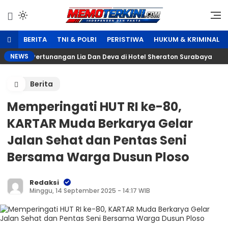
Lewati
ke
Independen dan Fakta
Memoterkini.com
konten
BERITA
TNI & POLRI
PERISTIWA
HUKUM & KRIMINAL
NEWS
cara Pertunangan Lia Dan Deva di Hotel Sheraton Surabaya
Berita
Memperingati HUT RI ke-80,
KARTAR Muda Berkarya Gelar
Jalan Sehat dan Pentas Seni
Bersama Warga Dusun Ploso
Redaksi
Minggu, 14 September 2025 - 14:17 WIB