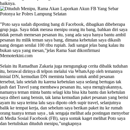
baiknya.
‎”Poto saya sudah diposting bang di Facebook, dibagikan dibeberapa
grup juga. Saya tidak merasa menipu orang itu bang, bahkan diri saya
tidak pernah memesan pesanan itu, yang ada saya hanya bantu ambil
pesanan itu milik teman saya bang, dimana kebetulan saya dikasih
uang dengan senilai 100 ribu rupiah. Jadi sangat jelas bang kalau itu
bukan saya yang mesan,”jelas Rama Saat dikonfirmasi
Memoterkini.com
‎Selain itu Ramadhan Zakaria juga mengungkap cerita dibalik tuduhan
itu, berawal dirinya di telpon melalui via WhatsApp oleh temannya
inisial DN, kemudian DN meminta bantu untuk ambil pesanan
tersebut, lalu setelah itu karena kebetulan saya sedang bertugas tak
jauh dari Travel yang membawa pesanan itu, saya mengiyakannya,
namanya teman minta bantu selagi kita bisa kita bantu dan kebetulan
saya diberi uang bensin, tak lama kemudian paket pesanan yang berisi
ayam itu saya terima lalu saya dipoto oleh supir travel, selanjutnya
balik ke tempat kerja, dan sebelum saya berikan paket itu ke rumah
orang tuanya teman saya , tak sengaja melihat ada postingan menyebar
di Media Sosial Facebook (FB), saya sontak kaget melihat Poto saya
dan bertuliskan dituduh menipu,”ungkapnya