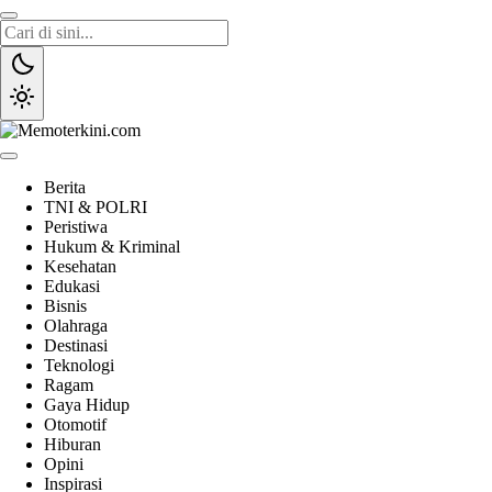
Lewati
ke
konten
Memoterkini.com
Independen dan Fakta
Berita
TNI & POLRI
Peristiwa
Hukum & Kriminal
Kesehatan
Edukasi
Bisnis
Olahraga
Destinasi
Teknologi
Ragam
Gaya Hidup
Otomotif
Hiburan
Opini
Inspirasi