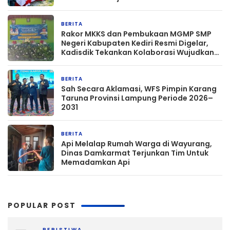
BERITA
3 jam yang lalu
Rakor MKKS dan Pembukaan MGMP SMP
Negeri Kabupaten Kediri Resmi Digelar,
Kadisdik Tekankan Kolaborasi Wujudkan
Pendidikan Bermutu
BERITA
5 jam yang lalu
Sah Secara Aklamasi, WFS Pimpin Karang
Taruna Provinsi Lampung Periode 2026–
2031
BERITA
10 jam yang lalu
Api Melalap Rumah Warga di Wayurang,
Dinas Damkarmat Terjunkan Tim Untuk
Memadamkan Api
POPULAR POST
PERISTIWA