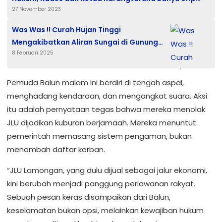
27 November 2023
Gusar
Was Was !! Curah Hujan Tinggi
Mengakibatkan Aliran Sungai di Gunung
8 Februari 2025
Terang Meluap Hingga Masuk Kerumah
Warga
Pemuda Balun malam ini berdiri di tengah aspal,
menghadang kendaraan, dan mengangkat suara. Aksi
itu adalah pernyataan tegas bahwa mereka menolak
JLU dijadikan kuburan berjamaah. Mereka menuntut
pemerintah memasang sistem pengaman, bukan
menambah daftar korban.
“JLU Lamongan, yang dulu dijual sebagai jalur ekonomi,
kini berubah menjadi panggung perlawanan rakyat.
Sebuah pesan keras disampaikan dari Balun,
keselamatan bukan opsi, melainkan kewajiban hukum