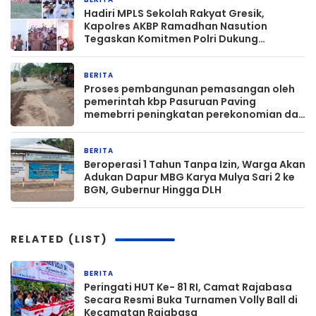
5 hari yang lalu
Hadiri MPLS Sekolah Rakyat Gresik,
Kapolres AKBP Ramadhan Nasution
Tegaskan Komitmen Polri Dukung
Pendidikan Berkualitas
BERITA
2 minggu yang lalu
Proses pembangunan pemasangan oleh
pemerintah kbp Pasuruan Paving
memebrri peningkatan perekonomian dan
pertanian
BERITA
2 minggu yang lalu
Beroperasi 1 Tahun Tanpa Izin, Warga Akan
Adukan Dapur MBG Karya Mulya Sari 2 ke
BGN, Gubernur Hingga DLH
RELATED (LIST)
BERITA
2 jam yang lalu
Peringati HUT Ke- 81 RI, Camat Rajabasa
Secara Resmi Buka Turnamen Volly Ball di
Kecamatan Rajabasa