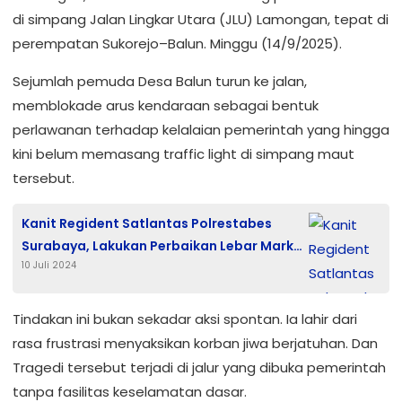
di simpang Jalan Lingkar Utara (JLU) Lamongan, tepat di
perempatan Sukorejo–Balun. Minggu (14/9/2025).
Sejumlah pemuda Desa Balun turun ke jalan,
memblokade arus kendaraan sebagai bentuk
perlawanan terhadap kelalaian pemerintah yang hingga
kini belum memasang traffic light di simpang maut
tersebut.
Kanit Regident Satlantas Polrestabes
Surabaya, Lakukan Perbaikan Lebar Marka
10 Juli 2024
Lapangan Praktek Roda 2
Tindakan ini bukan sekadar aksi spontan. Ia lahir dari
rasa frustrasi menyaksikan korban jiwa berjatuhan. Dan
Tragedi tersebut terjadi di jalur yang dibuka pemerintah
tanpa fasilitas keselamatan dasar.