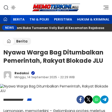
Lewati
ke
Independen dan Fakta
Memoterkini.com
konten
BERITA
TNI & POLRI
PERISTIWA
HUKUM & KRIMINAL
NEWS
ecara Resmi Buka Turnamen Volly Ball di Kecamatan Rajabasa
Berita
Nyawa Warga Bag Ditumbalkan
Pemerintah, Rakyat Blokade JLU
Redaksi
Minggu, 14 September 2025 - 22:29 WIB
Lamongan, memoterkini – Gelombang protes meletus