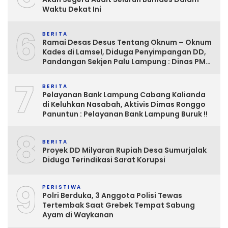
Waktu Dekat Ini
6
BERITA
Ramai Desas Desus Tentang Oknum – Oknum
Kades di Lamsel, Diduga Penyimpangan DD,
Pandangan Sekjen Palu Lampung : Dinas PMD
dan Inspektorat Kurang Tegas
7
Mengawasinya
BERITA
Pelayanan Bank Lampung Cabang Kalianda
di Keluhkan Nasabah, Aktivis Dimas Ronggo
Panuntun : Pelayanan Bank Lampung Buruk !!
8
BERITA
Proyek DD Milyaran Rupiah Desa Sumurjalak
Diduga Terindikasi Sarat Korupsi
9
PERISTIWA
Polri Berduka, 3 Anggota Polisi Tewas
Tertembak Saat Grebek Tempat Sabung
Ayam di Waykanan