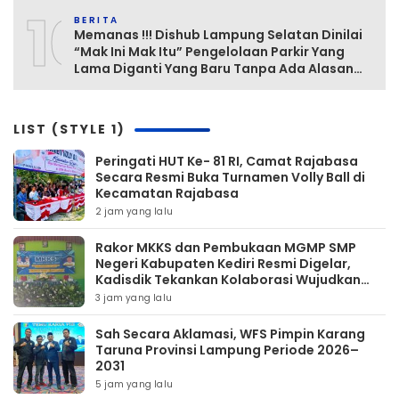
10
BERITA
Memanas !!! Dishub Lampung Selatan Dinilai
“Mak Ini Mak Itu” Pengelolaan Parkir Yang
Lama Diganti Yang Baru Tanpa Ada Alasan
Yang Jelas
LIST (STYLE 1)
Peringati HUT Ke- 81 RI, Camat Rajabasa
Secara Resmi Buka Turnamen Volly Ball di
Kecamatan Rajabasa
2 jam yang lalu
Rakor MKKS dan Pembukaan MGMP SMP
Negeri Kabupaten Kediri Resmi Digelar,
Kadisdik Tekankan Kolaborasi Wujudkan
Pendidikan Bermutu
3 jam yang lalu
Sah Secara Aklamasi, WFS Pimpin Karang
Taruna Provinsi Lampung Periode 2026–
2031
5 jam yang lalu