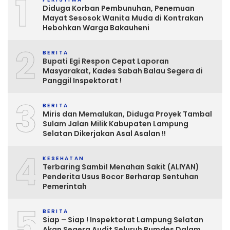
1
Diduga Korban Pembunuhan, Penemuan
Mayat Sesosok Wanita Muda di Kontrakan
Hebohkan Warga Bakauheni
2
BERITA
Bupati Egi Respon Cepat Laporan
Masyarakat, Kades Sabah Balau Segera di
Panggil Inspektorat !
3
BERITA
Miris dan Memalukan, Diduga Proyek Tambal
Sulam Jalan Milik Kabupaten Lampung
Selatan Dikerjakan Asal Asalan !!
4
KESEHATAN
Terbaring Sambil Menahan Sakit (ALIYAN)
Penderita Usus Bocor Berharap Sentuhan
Pemerintah
5
BERITA
Siap – Siap ! Inspektorat Lampung Selatan
Akan Segera Audit Seluruh Bumdes Dalam