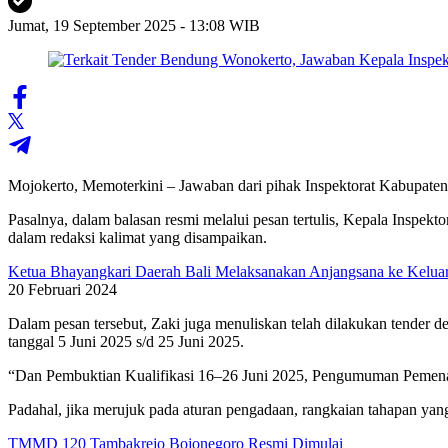
Jumat, 19 September 2025 - 13:08 WIB
Mojokerto, Memoterkini – Jawaban dari pihak Inspektorat Kabupaten
Pasalnya, dalam balasan resmi melalui pesan tertulis, Kepala Inspe
dalam redaksi kalimat yang disampaikan.
Ketua Bhayangkari Daerah Bali Melaksanakan Anjangsana ke Kelua
20 Februari 2024
Dalam pesan tersebut, Zaki juga menuliskan telah dilakukan tender d
tanggal 5 Juni 2025 s/d 25 Juni 2025.
“Dan Pembuktian Kualifikasi 16–26 Juni 2025, Pengumuman Pemenang 
Padahal, jika merujuk pada aturan pengadaan, rangkaian tahapan yan
TMMD 120 Tambakrejo Bojonegoro Resmi Dimulai