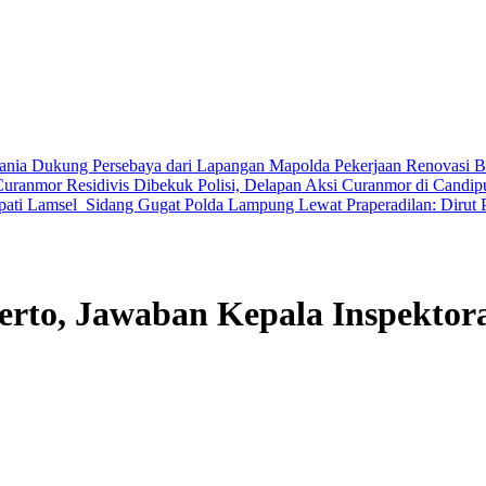
 Mania Dukung Persebaya dari Lapangan Mapolda
Pekerjaan Renovasi Ba
Curanmor Residivis Dibekuk Polisi, Delapan Aksi Curanmor di Candi
ati Lamsel ‎
Sidang Gugat Polda Lampung Lewat Praperadilan: Dirut 
rto, Jawaban Kepala Inspektora