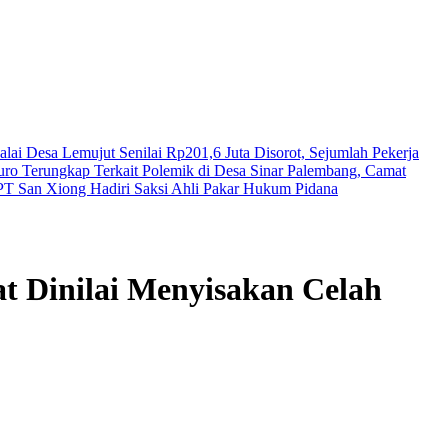
lai Desa Lemujut Senilai Rp201,6 Juta Disorot, Sejumlah Pekerja
puro Terungkap
Terkait Polemik di Desa Sinar Palembang, Camat
PT San Xiong Hadiri Saksi Ahli Pakar Hukum Pidana
t Dinilai Menyisakan Celah