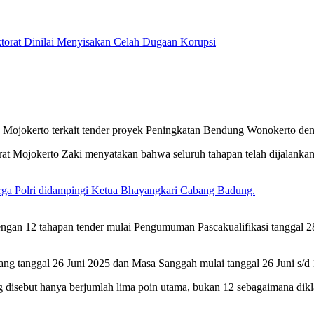
 Mojokerto terkait tender proyek Peningkatan Bendung Wonokerto deng
ktorat Mojokerto Zaki menyatakan bahwa seluruh tahapan telah dijalan
rga Polri didampingi Ketua Bhayangkari Cabang Badung.
engan 12 tahapan tender mulai Pengumuman Pascakualifikasi tanggal 28
tanggal 26 Juni 2025 dan Masa Sanggah mulai tanggal 26 Juni s/d 1 
g disebut hanya berjumlah lima poin utama, bukan 12 sebagaimana dikl