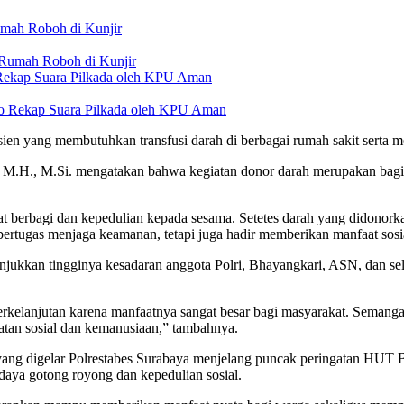
umah Roboh di Kunjir
o Rekap Suara Pilkada oleh KPU Aman
ien yang membutuhkan transfusi darah di berbagai rumah sakit serta
., M.H., M.Si. mengatakan bahwa kegiatan donor darah merupakan bagi
 berbagi dan kepedulian kepada sesama. Setetes darah yang didonorkan
bertugas menjaga keamanan, tetapi juga hadir memberikan manfaat sosi
kkan tingginya kesadaran anggota Polri, Bhayangkari, ASN, dan selur
ra berkelanjutan karena manfaatnya sangat besar bagi masyarakat. Se
atan sosial dan kemanusiaan,” tambahnya.
 yang digelar Polrestabes Surabaya menjelang puncak peringatan HUT Bh
ya gotong royong dan kepedulian sosial.