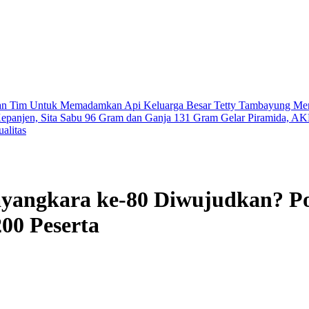
kan Tim Untuk Memadamkan Api
Keluarga Besar Tetty Tambayung Men
epanjen, Sita Sabu 96 Gram dan Ganja 131 Gram
Gelar Piramida, AK
alitas
angkara ke-80 Diwujudkan? Pol
00 Peserta