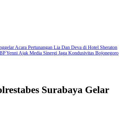
ggelar Acara Pertunangan Lia Dan Deva di Hotel Sheraton
BP Yenni Ajak Media Sinergi Jaga Kondusivitas Bojonegoro
restabes Surabaya Gelar