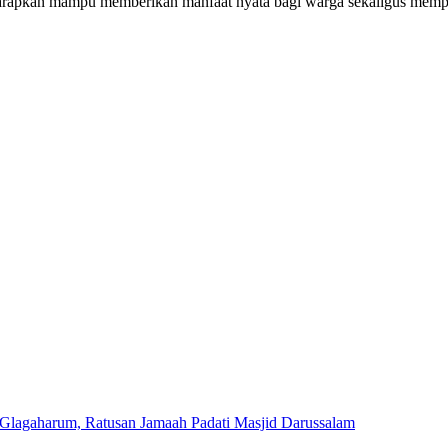
iharapkan mampu memberikan manfaat nyata bagi warga sekaligus mempe