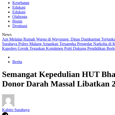
Kesehatan
Edukasi
Edukasi
Olahraga
Bisnis
Destinasi
News
Api Melalap Rumah Warga di Wayurang, Dinas Damkarmat Terjun
Surabaya
Polres Malang Amankan Tersangka Pengedar Narkoba di K
Kapolres Gresik Tegaskan Komitmen Polri Dukung Pendidikan Berku
Berita
Semangat Kepedulian HUT Bhay
Donor Darah Massal Libatkan 2
Kabiro Surabaya