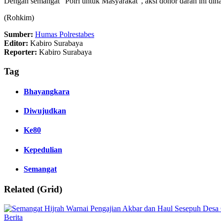
Dengan semangat “Polri untuk Masyarakat”, aksi donor darah ini d
(Rohkim)
Sumber:
Humas Polrestabes
Editor:
Kabiro Surabaya
Reporter:
Kabiro Surabaya
Tag
Bhayangkara
Diwujudkan
Ke80
Kepedulian
Semangat
Related (Grid)
Berita