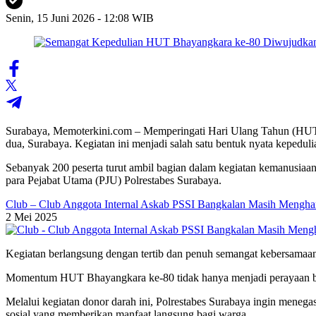
Senin, 15 Juni 2026 - 12:08 WIB
Surabaya, Memoterkini.com – Memperingati Hari Ulang Tahun (HUT) 
dua, Surabaya. Kegiatan ini menjadi salah satu bentuk nyata kepedu
Sebanyak 200 peserta turut ambil bagian dalam kegiatan kemanusiaan
para Pejabat Utama (PJU) Polrestabes Surabaya.
Club – Club Anggota Internal Askab PSSI Bangkalan Masih Mengh
2 Mei 2025
Kegiatan berlangsung dengan tertib dan penuh semangat kebersamaa
Momentum HUT Bhayangkara ke-80 tidak hanya menjadi perayaan bagi 
Melalui kegiatan donor darah ini, Polrestabes Surabaya ingin menega
sosial yang memberikan manfaat langsung bagi warga.