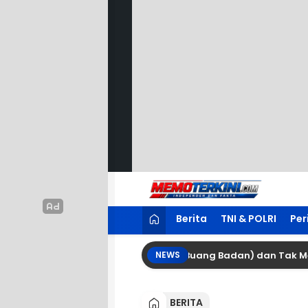
Lewati
ke
konten
Memoterkini.com
Independen dan Fakta
Berita
TNI & POLRI
Per
 Palembang, Camat Candipuro (Buang Badan) dan Tak Mengindah
NEWS
BERITA