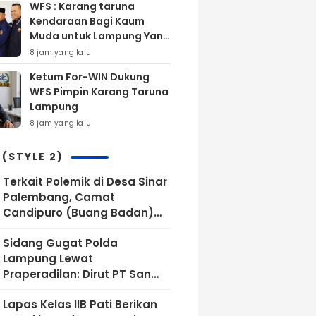
WFS : Karang taruna
2026
Kendaraan Bagi Kaum
Muda untuk Lampung Yang
Maju
8 jam yang lalu
Ketum For-WIN Dukung
WFS Pimpin Karang Taruna
Lampung
8 jam yang lalu
 (STYLE 2)
Terkait Polemik di Desa Sinar
Palembang, Camat
Candipuro (Buang Badan)
dan Tak Mengindahkan Surat
Sidang Gugat Polda
Teguran Bupati Lamsel ‎
Lampung Lewat
Praperadilan: Dirut PT San
Xiong Hadiri Saksi Ahli Pakar
Lapas Kelas IIB Pati Berikan
Hukum Pidana