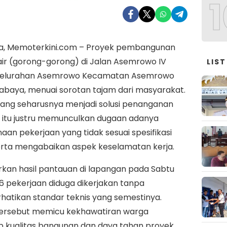
1
a, Memoterkini.com – Proyek pembangunan
air (gorong-gorong) di Jalan Asemrowo IV
LIST
 Kelurahan Asemrowo Kecamatan Asemrowo
abaya, menuai sorotan tajam dari masyarakat.
yang seharusnya menjadi solusi penanganan
 itu justru memunculkan dugaan adanya
aan pekerjaan yang tidak sesuai spesifikasi
erta mengabaikan aspek keselamatan kerja.
kan hasil pantauan di lapangan pada Sabtu
 pekerjaan diduga dikerjakan tanpa
atikan standar teknis yang semestinya.
 tersebut memicu kekhawatiran warga
p kualitas bangunan dan daya tahan proyek