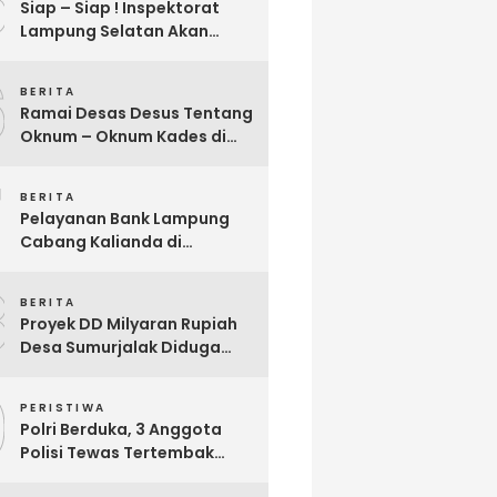
5
Siap – Siap ! Inspektorat
Lampung Selatan Akan
Segera Audit Seluruh
6
Bumdes Dalam Waktu Dekat
BERITA
Ini
Ramai Desas Desus Tentang
Oknum – Oknum Kades di
Lamsel, Diduga
7
Penyimpangan DD,
BERITA
Pandangan Sekjen Palu
Pelayanan Bank Lampung
Lampung : Dinas PMD dan
Cabang Kalianda di
Inspektorat Kurang Tegas
Keluhkan Nasabah, Aktivis
Mengawasinya
8
Dimas Ronggo Panuntun :
BERITA
Pelayanan Bank Lampung
Proyek DD Milyaran Rupiah
Buruk !!
Desa Sumurjalak Diduga
Terindikasi Sarat Korupsi
9
PERISTIWA
Polri Berduka, 3 Anggota
Polisi Tewas Tertembak
Saat Grebek Tempat