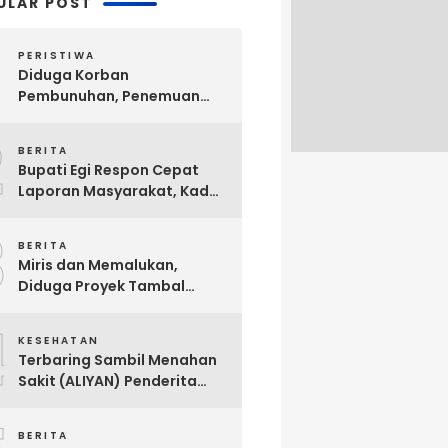
ULAR POST
PERISTIWA
Diduga Korban
Pembunuhan, Penemuan
Mayat Sesosok Wanita
2
Muda di Kontrakan
BERITA
Hebohkan Warga Bakauheni
Bupati Egi Respon Cepat
Laporan Masyarakat, Kades
Sabah Balau Segera di
3
Panggil Inspektorat !
BERITA
Miris dan Memalukan,
Diduga Proyek Tambal
Sulam Jalan Milik
4
Kabupaten Lampung
KESEHATAN
Selatan Dikerjakan Asal
Terbaring Sambil Menahan
Asalan !!
Sakit (ALIYAN) Penderita
Usus Bocor Berharap
Sentuhan Pemerintah
BERITA