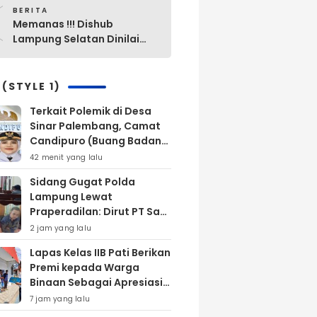
0
Sabung Ayam di Waykanan
BERITA
Memanas !!! Dishub
Lampung Selatan Dinilai
“Mak Ini Mak Itu”
Pengelolaan Parkir Yang
Lama Diganti Yang Baru
 (STYLE 1)
Tanpa Ada Alasan Yang
Terkait Polemik di Desa
Jelas
Sinar Palembang, Camat
Candipuro (Buang Badan)
dan Tak Mengindahkan
42 menit yang lalu
Surat Teguran Bupati
Sidang Gugat Polda
Lamsel ‎
Lampung Lewat
Praperadilan: Dirut PT San
Xiong Hadiri Saksi Ahli
2 jam yang lalu
Pakar Hukum Pidana
Lapas Kelas IIB Pati Berikan
Premi kepada Warga
Binaan Sebagai Apresiasi
Hasil Pembinaan
7 jam yang lalu
Kemandirian Periode Juli