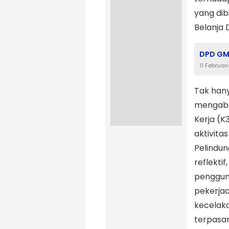
yang di
Belanja 
DPD GMN
11 Februar
Tak hany
mengaba
Kerja (K
aktivita
Pelindun
reflekti
penggun
pekerjaa
kecelaka
terpasan