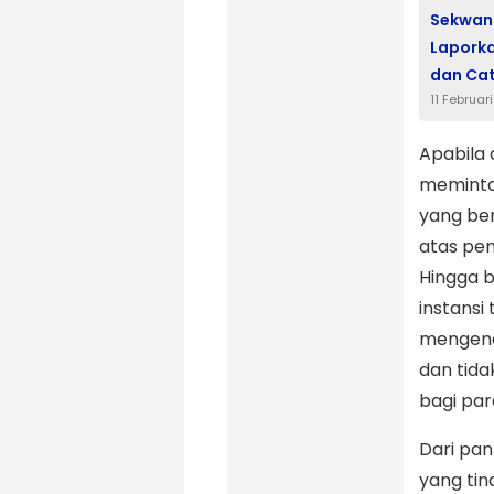
Sekwan 
Lapork
dan Cate
11 Februar
Apabila
meminta 
yang be
atas pe
Hingga b
instansi
mengena
dan tida
bagi par
Dari pan
yang tin