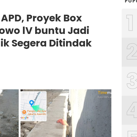
POP
1
 APD, Proyek Box
owo lV buntu Jadi
ik Segera Ditindak