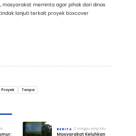
, masyarakat meminta agar pihak dari dinas
 tindak lanjuti terkait proyek boxcover
Proyek
Tanpa
lu
2 minggu yang lalu
BERITA
umur:
Masyarakat Keluhkan