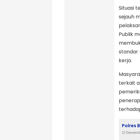
Situasi
sejauh 
pelaksa
Publik 
membuka
standar
kerja.
Masyara
terkait 
pemeriks
penerapa
terhada
Polres 
21 Desemb