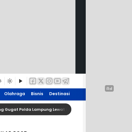
6
Olahraga
Bisnis
Destinasi
 Polda Lampung Lewat Praperadilan: Dirut PT San Xiong Hadiri