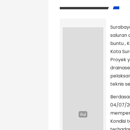
Surabay
saluran 
buntu ,
Kota Sur
Proyek 
drainase
pelaksan
teknis s
Berdasar
04/07/26
memperh
Kondisi
terhada