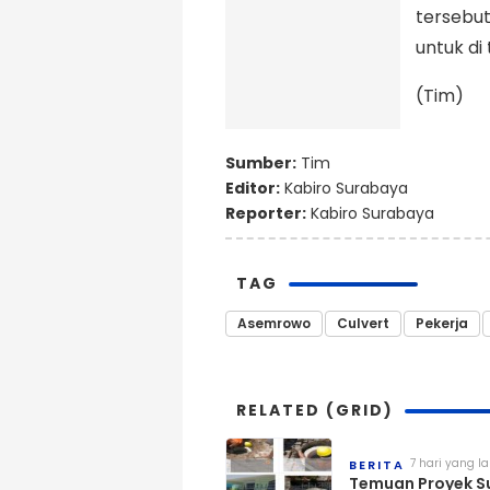
tersebut
untuk di
(Tim)
Sumber:
Tim
Editor:
Kabiro Surabaya
Reporter:
Kabiro Surabaya
TAG
Asemrowo
Culvert
Pekerja
RELATED (GRID)
7 hari yang la
BERITA
Temuan Proyek S