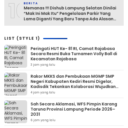
10
BERITA
Memanas !!! Dishub Lampung Selatan Dinilai
“Mak Ini Mak Itu” Pengelolaan Parkir Yang
Lama Diganti Yang Baru Tanpa Ada Alasan
Yang Jelas
LIST (STYLE 1)
Peringati HUT Ke- 81 RI, Camat Rajabasa
Secara Resmi Buka Turnamen Volly Ball di
Kecamatan Rajabasa
3 jam yang lalu
Rakor MKKS dan Pembukaan MGMP SMP
Negeri Kabupaten Kediri Resmi Digelar,
Kadisdik Tekankan Kolaborasi Wujudkan
Pendidikan Bermutu
4 jam yang lalu
Sah Secara Aklamasi, WFS Pimpin Karang
Taruna Provinsi Lampung Periode 2026–
2031
6 jam yang lalu