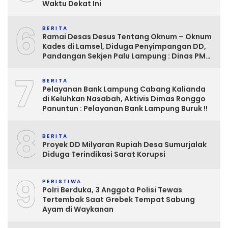
Waktu Dekat Ini
6
BERITA
Ramai Desas Desus Tentang Oknum – Oknum
Kades di Lamsel, Diduga Penyimpangan DD,
Pandangan Sekjen Palu Lampung : Dinas PMD
dan Inspektorat Kurang Tegas
7
Mengawasinya
BERITA
Pelayanan Bank Lampung Cabang Kalianda
di Keluhkan Nasabah, Aktivis Dimas Ronggo
Panuntun : Pelayanan Bank Lampung Buruk !!
8
BERITA
Proyek DD Milyaran Rupiah Desa Sumurjalak
Diduga Terindikasi Sarat Korupsi
9
PERISTIWA
Polri Berduka, 3 Anggota Polisi Tewas
Tertembak Saat Grebek Tempat Sabung
Ayam di Waykanan