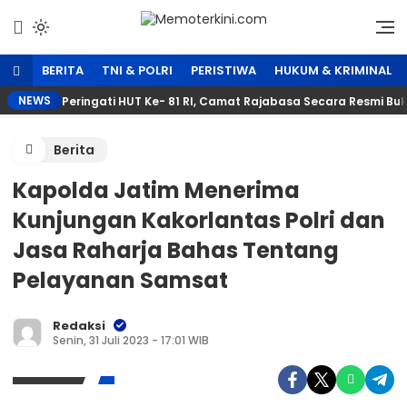
Lewati
ke
Independen dan Fakta
Memoterkini.com
konten
BERITA
TNI & POLRI
PERISTIWA
HUKUM & KRIMINAL
NEWS
Peringati HUT Ke- 81 RI, Camat Rajabasa Secara Resmi B
Berita
Kapolda Jatim Menerima
Kunjungan Kakorlantas Polri dan
Jasa Raharja Bahas Tentang
Pelayanan Samsat
Redaksi
Senin, 31 Juli 2023 - 17:01 WIB