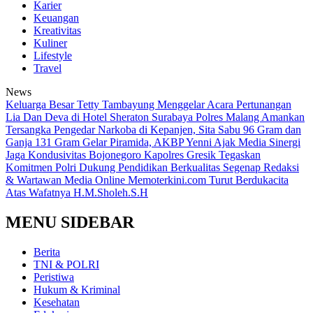
Karier
Keuangan
Kreativitas
Kuliner
Lifestyle
Travel
News
Keluarga Besar Tetty Tambayung Menggelar Acara Pertunangan
Lia Dan Deva di Hotel Sheraton Surabaya
Polres Malang Amankan
Tersangka Pengedar Narkoba di Kepanjen, Sita Sabu 96 Gram dan
Ganja 131 Gram
Gelar Piramida, AKBP Yenni Ajak Media Sinergi
Jaga Kondusivitas Bojonegoro
Kapolres Gresik Tegaskan
Komitmen Polri Dukung Pendidikan Berkualitas
Segenap Redaksi
& Wartawan Media Online Memoterkini.com Turut Berdukacita
Atas Wafatnya H.M.Sholeh.S.H
MENU SIDEBAR
Berita
TNI & POLRI
Peristiwa
Hukum & Kriminal
Kesehatan