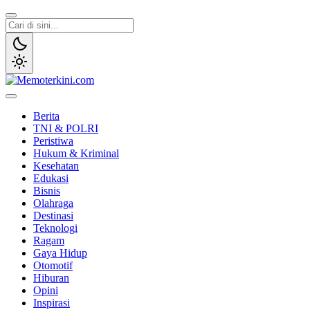
Lewati
ke
konten
Memoterkini.com
Independen dan Fakta
Berita
TNI & POLRI
Peristiwa
Hukum & Kriminal
Kesehatan
Edukasi
Bisnis
Olahraga
Destinasi
Teknologi
Ragam
Gaya Hidup
Otomotif
Hiburan
Opini
Inspirasi