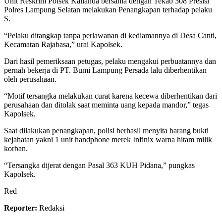
Unit Reskrim Polsek Kalianda bersama dengan Tekab 308 Presisi
Polres Lampung Selatan melakukan Penangkapan terhadap pelaku
S.
“Pelaku ditangkap tanpa perlawanan di kediamannya di Desa Canti,
Kecamatan Rajabasa,” urai Kapolsek.
Dari hasil pemeriksaan petugas, pelaku mengakui perbuatannya dan
pernah bekerja di PT. Bumi Lampung Persada lalu diberhentikan
oleh perusahaan.
“Motif tersangka melakukan curat karena kecewa diberhentikan dari
perusahaan dan ditolak saat meminta uang kepada mandor,” tegas
Kapolsek.
Saat dilakukan penangkapan, polisi berhasil menyita barang bukti
kejahatan yakni 1 unit handphone merek Infinix warna hitam milik
korban.
“Tersangka dijerat dengan Pasal 363 KUH Pidana,” pungkas
Kapolsek.
Red
Reporter:
Redaksi