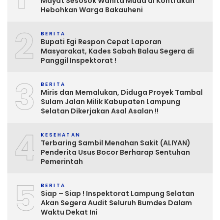
Mayat Sesosok Wanita Muda di Kontrakan
Hebohkan Warga Bakauheni
2
BERITA
Bupati Egi Respon Cepat Laporan
Masyarakat, Kades Sabah Balau Segera di
Panggil Inspektorat !
3
BERITA
Miris dan Memalukan, Diduga Proyek Tambal
Sulam Jalan Milik Kabupaten Lampung
Selatan Dikerjakan Asal Asalan !!
4
KESEHATAN
Terbaring Sambil Menahan Sakit (ALIYAN)
Penderita Usus Bocor Berharap Sentuhan
Pemerintah
5
BERITA
Siap – Siap ! Inspektorat Lampung Selatan
Akan Segera Audit Seluruh Bumdes Dalam
Waktu Dekat Ini