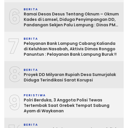
6
BERITA
Ramai Desas Desus Tentang Oknum – Oknum
Kades di Lamsel, Diduga Penyimpangan DD,
Pandangan Sekjen Palu Lampung : Dinas PMD
dan Inspektorat Kurang Tegas
7
Mengawasinya
BERITA
Pelayanan Bank Lampung Cabang Kalianda
di Keluhkan Nasabah, Aktivis Dimas Ronggo
Panuntun : Pelayanan Bank Lampung Buruk !!
8
BERITA
Proyek DD Milyaran Rupiah Desa Sumurjalak
Diduga Terindikasi Sarat Korupsi
9
PERISTIWA
Polri Berduka, 3 Anggota Polisi Tewas
Tertembak Saat Grebek Tempat Sabung
Ayam di Waykanan
BERITA