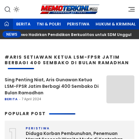
Lewati
ke
Independen dan Fakta
Memoterkini.com
konten
BERITA
TNI & POLRI
PERISTIWA
HUKUM & KRIMINAL
NEWS
 Visi Prabowo Hadirkan Pendidikan Berkualitas untuk SDM Unggul
#ARIS SETIAWAN KETUA LSM-FPSR JATIM
BERBAGI 400 SEMBAKO DI BULAN RAMADHAN
Sing Penting Niat, Aris Gunawan Ketua
LSM-FPSR Jatim Berbagi 400 Sembako Di
Bulan Ramadhan
BERITA
7 April 2024
POPULAR POST
1
PERISTIWA
Diduga Korban Pembunuhan, Penemuan