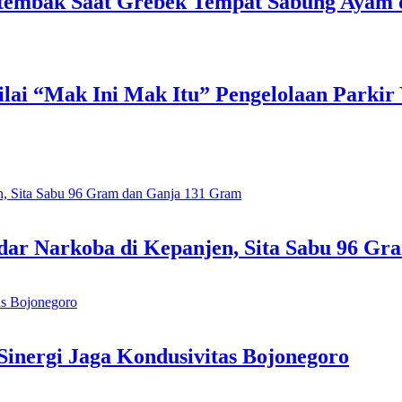
Tertembak Saat Grebek Tempat Sabung Ayam
lai “Mak Ini Mak Itu” Pengelolaan Parkir
ar Narkoba di Kepanjen, Sita Sabu 96 G
inergi Jaga Kondusivitas Bojonegoro