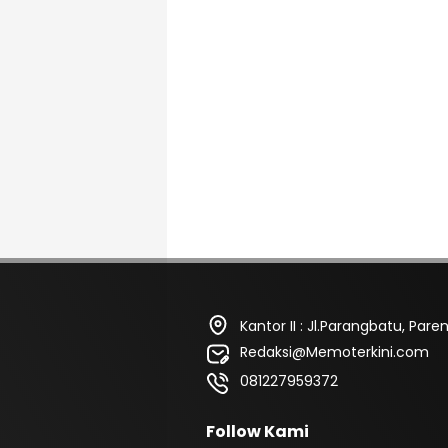
Kantor II : Jl.Parangbatu, Pa
Redaksi@Memoterkini.com
081227959372
Follow Kami