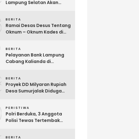
Lampung Selatan Akan
Segera Audit Seluruh
6
Bumdes Dalam Waktu Dekat
BERITA
Ini
Ramai Desas Desus Tentang
Oknum – Oknum Kades di
Lamsel, Diduga
7
Penyimpangan DD,
BERITA
Pandangan Sekjen Palu
Pelayanan Bank Lampung
Lampung : Dinas PMD dan
Cabang Kalianda di
Inspektorat Kurang Tegas
Keluhkan Nasabah, Aktivis
Mengawasinya
8
Dimas Ronggo Panuntun :
BERITA
Pelayanan Bank Lampung
Proyek DD Milyaran Rupiah
Buruk !!
Desa Sumurjalak Diduga
Terindikasi Sarat Korupsi
9
PERISTIWA
Polri Berduka, 3 Anggota
Polisi Tewas Tertembak
Saat Grebek Tempat
Sabung Ayam di Waykanan
BERITA