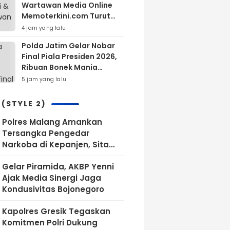
Wartawan Media Online
Memoterkini.com Turut
Berdukacita Atas
4 jam yang lalu
Wafatnya H.M.Sholeh.S.H
Polda Jatim Gelar Nobar
Final Piala Presiden 2026,
Ribuan Bonek Mania
Dukung Persebaya dari
5 jam yang lalu
Lapangan Mapolda
 (STYLE 2)
Polres Malang Amankan
Tersangka Pengedar
Narkoba di Kepanjen, Sita
Sabu 96 Gram dan Ganja 131
Gelar Piramida, AKBP Yenni
Gram
Ajak Media Sinergi Jaga
Kondusivitas Bojonegoro
Kapolres Gresik Tegaskan
Komitmen Polri Dukung