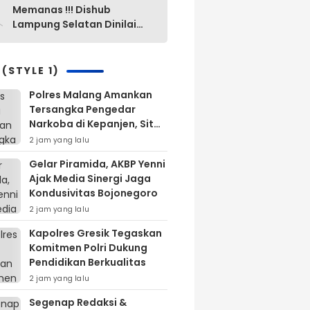
0
Memanas !!! Dishub
Lampung Selatan Dinilai
“Mak Ini Mak Itu”
Pengelolaan Parkir Yang
Lama Diganti Yang Baru
 (STYLE 1)
Tanpa Ada Alasan Yang
Polres Malang Amankan
Jelas
Tersangka Pengedar
Narkoba di Kepanjen, Sita
Sabu 96 Gram dan Ganja
2 jam yang lalu
131 Gram
Gelar Piramida, AKBP Yenni
Ajak Media Sinergi Jaga
Kondusivitas Bojonegoro
2 jam yang lalu
Kapolres Gresik Tegaskan
Komitmen Polri Dukung
Pendidikan Berkualitas
2 jam yang lalu
Segenap Redaksi &