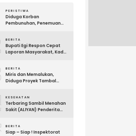
PERISTIWA
Diduga Korban
Pembunuhan, Penemuan
Mayat Sesosok Wanita
2
Muda di Kontrakan
BERITA
Hebohkan Warga Bakauheni
Bupati Egi Respon Cepat
Laporan Masyarakat, Kades
Sabah Balau Segera di
3
Panggil Inspektorat !
BERITA
Miris dan Memalukan,
Diduga Proyek Tambal
Sulam Jalan Milik
4
Kabupaten Lampung
KESEHATAN
Selatan Dikerjakan Asal
Terbaring Sambil Menahan
Asalan !!
Sakit (ALIYAN) Penderita
Usus Bocor Berharap
5
Sentuhan Pemerintah
BERITA
Siap – Siap ! Inspektorat