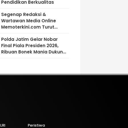
Pendidikan Berkualitas
Segenap Redaksi &
Wartawan Media Online
Memoterkini.com Turut
Berdukacita Atas Wafatnya
Polda Jatim Gelar Nobar
H.M.Sholeh.S.H
Final Piala Presiden 2026,
Ribuan Bonek Mania Dukung
Persebaya dari Lapangan
Mapolda
LRI
Peristiwa