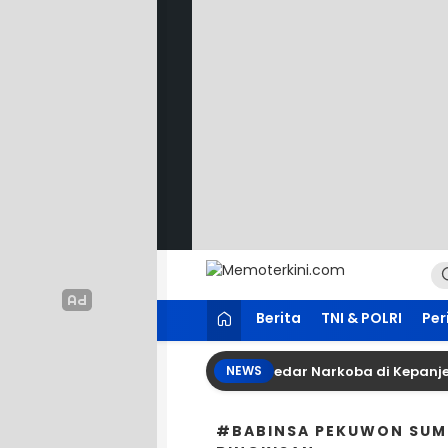
Lewati
ke
konten
Memoterkini.com
Independen dan Fakta
Berita
TNI & POLRI
Per
s Malang Amankan Tersangka Pengedar Narkoba di Kepanjen, S
NEWS
#BABINSA PEKUWON SUM