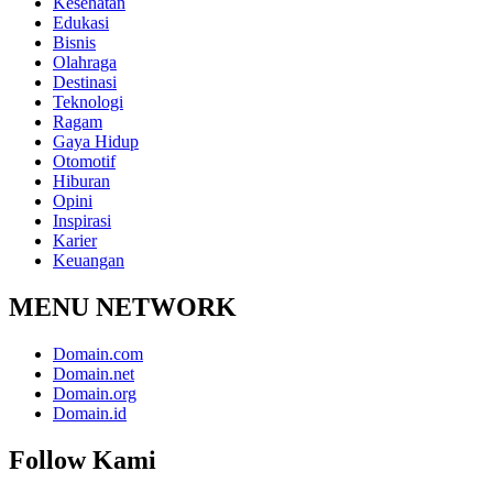
Kesehatan
Edukasi
Bisnis
Olahraga
Destinasi
Teknologi
Ragam
Gaya Hidup
Otomotif
Hiburan
Opini
Inspirasi
Karier
Keuangan
MENU NETWORK
Domain.com
Domain.net
Domain.org
Domain.id
Follow Kami