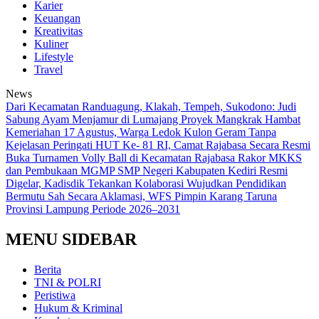
Karier
Keuangan
Kreativitas
Kuliner
Lifestyle
Travel
News
‎Dari Kecamatan Randuagung, Klakah, Tempeh, Sukodono: Judi
Sabung Ayam Menjamur di Lumajang
‎Proyek Mangkrak Hambat
Kemeriahan 17 Agustus, Warga Ledok Kulon Geram Tanpa
Kejelasan
Peringati HUT Ke- 81 RI, Camat Rajabasa Secara Resmi
Buka Turnamen Volly Ball di Kecamatan Rajabasa
Rakor MKKS
dan Pembukaan MGMP SMP Negeri Kabupaten Kediri Resmi
Digelar, Kadisdik Tekankan Kolaborasi Wujudkan Pendidikan
Bermutu
Sah Secara Aklamasi, WFS Pimpin Karang Taruna
Provinsi Lampung Periode 2026–2031
MENU SIDEBAR
Berita
TNI & POLRI
Peristiwa
Hukum & Kriminal