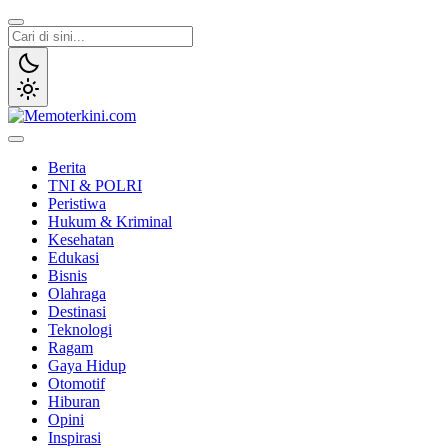
Lewati
ke
konten
Memoterkini.com
Independen dan Fakta
Berita
TNI & POLRI
Peristiwa
Hukum & Kriminal
Kesehatan
Edukasi
Bisnis
Olahraga
Destinasi
Teknologi
Ragam
Gaya Hidup
Otomotif
Hiburan
Opini
Inspirasi