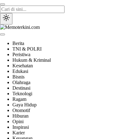
Lewati
ke
konten
Memoterkini.com
Independen dan Fakta
Berita
TNI & POLRI
Peristiwa
Hukum & Kriminal
Kesehatan
Edukasi
Bisnis
Olahraga
Destinasi
Teknologi
Ragam
Gaya Hidup
Otomotif
Hiburan
Opini
Inspirasi
Karier
Keuangan