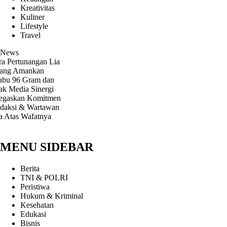
Kreativitas
Kuliner
Lifestyle
Travel
News
ertunangan Lia
g Amankan
 96 Gram dan
edia Sinergi
askan Komitmen
si & Wartawan
as Wafatnya
MENU SIDEBAR
Berita
TNI & POLRI
Peristiwa
Hukum & Kriminal
Kesehatan
Edukasi
Bisnis