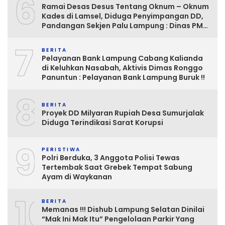
6
Ramai Desas Desus Tentang Oknum – Oknum
Kades di Lamsel, Diduga Penyimpangan DD,
Pandangan Sekjen Palu Lampung : Dinas PMD
dan Inspektorat Kurang Tegas
7
Mengawasinya
BERITA
Pelayanan Bank Lampung Cabang Kalianda
di Keluhkan Nasabah, Aktivis Dimas Ronggo
Panuntun : Pelayanan Bank Lampung Buruk !!
8
BERITA
Proyek DD Milyaran Rupiah Desa Sumurjalak
Diduga Terindikasi Sarat Korupsi
9
PERISTIWA
Polri Berduka, 3 Anggota Polisi Tewas
Tertembak Saat Grebek Tempat Sabung
Ayam di Waykanan
10
BERITA
Memanas !!! Dishub Lampung Selatan Dinilai
“Mak Ini Mak Itu” Pengelolaan Parkir Yang