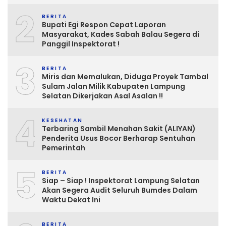
2
BERITA
Bupati Egi Respon Cepat Laporan
Masyarakat, Kades Sabah Balau Segera di
Panggil Inspektorat !
3
BERITA
Miris dan Memalukan, Diduga Proyek Tambal
Sulam Jalan Milik Kabupaten Lampung
Selatan Dikerjakan Asal Asalan !!
4
KESEHATAN
Terbaring Sambil Menahan Sakit (ALIYAN)
Penderita Usus Bocor Berharap Sentuhan
Pemerintah
5
BERITA
Siap – Siap ! Inspektorat Lampung Selatan
Akan Segera Audit Seluruh Bumdes Dalam
Waktu Dekat Ini
BERITA