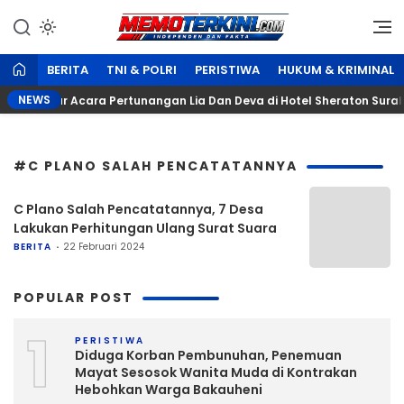
Lewati
ke
Independen dan Fakta
Memoterkini.com
konten
BERITA
TNI & POLRI
PERISTIWA
HUKUM & KRIMINAL
NEWS
enggelar Acara Pertunangan Lia Dan Deva di Hotel Sheraton Surab
#C PLANO SALAH PENCATATANNYA
C Plano Salah Pencatatannya, 7 Desa
Lakukan Perhitungan Ulang Surat Suara
BERITA
22 Februari 2024
POPULAR POST
1
PERISTIWA
Diduga Korban Pembunuhan, Penemuan
Mayat Sesosok Wanita Muda di Kontrakan
Hebohkan Warga Bakauheni