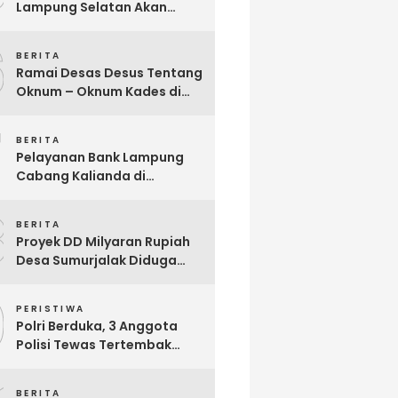
Lampung Selatan Akan
Segera Audit Seluruh
6
Bumdes Dalam Waktu Dekat
BERITA
Ini
Ramai Desas Desus Tentang
Oknum – Oknum Kades di
Lamsel, Diduga
7
Penyimpangan DD,
BERITA
Pandangan Sekjen Palu
Pelayanan Bank Lampung
Lampung : Dinas PMD dan
Cabang Kalianda di
Inspektorat Kurang Tegas
Keluhkan Nasabah, Aktivis
Mengawasinya
8
Dimas Ronggo Panuntun :
BERITA
Pelayanan Bank Lampung
Proyek DD Milyaran Rupiah
Buruk !!
Desa Sumurjalak Diduga
Terindikasi Sarat Korupsi
9
PERISTIWA
Polri Berduka, 3 Anggota
Polisi Tewas Tertembak
Saat Grebek Tempat
Sabung Ayam di Waykanan
BERITA