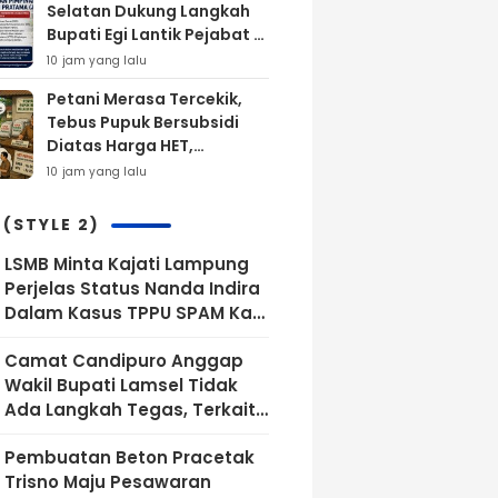
Selatan Dukung Langkah
Tidak Jelas Dilaporkan ke
Bupati Egi Lantik Pejabat di
APH
Tengah Masyarakat
10 jam yang lalu
Petani Merasa Tercekik,
Tebus Pupuk Bersubsidi
Diatas Harga HET,
Mekanisme Dipertanyakan
10 jam yang lalu
!
 (STYLE 2)
LSMB Minta Kajati Lampung
Perjelas Status Nanda Indira
Dalam Kasus TPPU SPAM Kab.
Pesawaran Tahun 2022
Camat Candipuro Anggap
Wakil Bupati Lamsel Tidak
Ada Langkah Tegas, Terkait
Laporan Ketidakaktifan
Pembuatan Beton Pracetak
Kepala Desa Sinar
Trisno Maju Pesawaran
Palembang