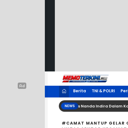
Lewati
ke
konten
Memoterkini.com
Independen dan Fakta
Berita
TNI & POLRI
Per
nta Kajati Lampung Perjelas Status Nanda Indira Dalam Kasu
NEWS
#CAMAT MANTUP GELAR O