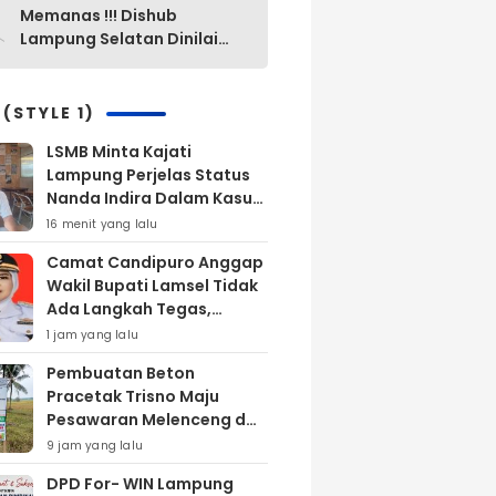
0
Memanas !!! Dishub
Lampung Selatan Dinilai
“Mak Ini Mak Itu”
Pengelolaan Parkir Yang
Lama Diganti Yang Baru
 (STYLE 1)
Tanpa Ada Alasan Yang
LSMB Minta Kajati
Jelas
Lampung Perjelas Status
Nanda Indira Dalam Kasus
TPPU SPAM Kab.
16 menit yang lalu
Pesawaran Tahun 2022
Camat Candipuro Anggap
Wakil Bupati Lamsel Tidak
Ada Langkah Tegas,
Terkait Laporan
1 jam yang lalu
Ketidakaktifan Kepala
Pembuatan Beton
Desa Sinar Palembang
Pracetak Trisno Maju
Pesawaran Melenceng dari
Juklak Juknis, Konsultan
9 jam yang lalu
Akui Temuan Ada: Akan
DPD For- WIN Lampung
Dihitung Volume, Jika