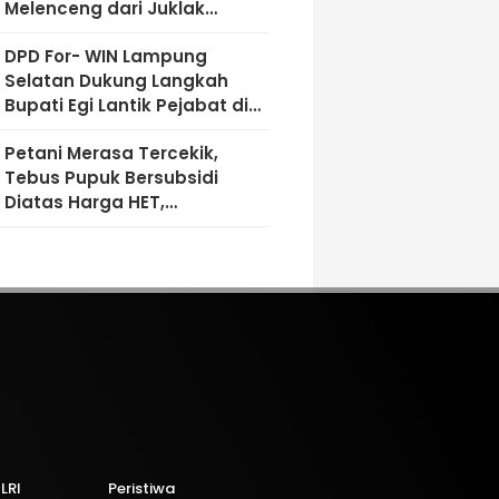
Melenceng dari Juklak
Juknis, Konsultan Akui
DPD For- WIN Lampung
Temuan Ada: Akan Dihitung
Selatan Dukung Langkah
Volume, Jika Tidak Jelas
Bupati Egi Lantik Pejabat di
Dilaporkan ke APH
Tengah Masyarakat
Petani Merasa Tercekik,
Tebus Pupuk Bersubsidi
Diatas Harga HET,
Mekanisme Dipertanyakan !
LRI
Peristiwa