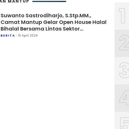
TAN MANTUP
1
Suwanto Sastrodiharjo, S.Stp.MM.,
Camat Mantup Gelar Open House Halal
Bihalal Bersama Lintas Sektor
Kecamatan Mantup
BERITA
15 April 2024