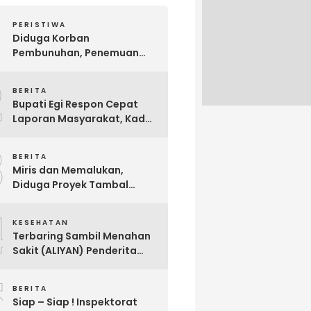
PERISTIWA
Diduga Korban
Pembunuhan, Penemuan
Mayat Sesosok Wanita
2
Muda di Kontrakan
BERITA
Hebohkan Warga Bakauheni
Bupati Egi Respon Cepat
Laporan Masyarakat, Kades
Sabah Balau Segera di
3
Panggil Inspektorat !
BERITA
Miris dan Memalukan,
Diduga Proyek Tambal
Sulam Jalan Milik
4
Kabupaten Lampung
KESEHATAN
Selatan Dikerjakan Asal
Terbaring Sambil Menahan
Asalan !!
Sakit (ALIYAN) Penderita
Usus Bocor Berharap
5
Sentuhan Pemerintah
BERITA
Siap – Siap ! Inspektorat