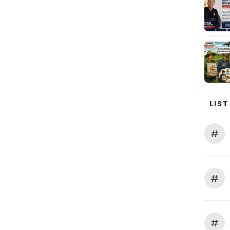
LIST
#
#
#