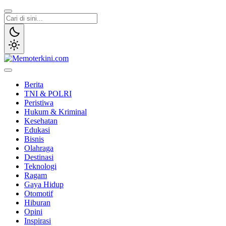
Lewati
ke
konten
Memoterkini.com
Independen dan Fakta
Berita
TNI & POLRI
Peristiwa
Hukum & Kriminal
Kesehatan
Edukasi
Bisnis
Olahraga
Destinasi
Teknologi
Ragam
Gaya Hidup
Otomotif
Hiburan
Opini
Inspirasi