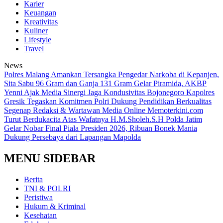
Karier
Keuangan
Kreativitas
Kuliner
Lifestyle
Travel
News
Polres Malang Amankan Tersangka Pengedar Narkoba di Kepanjen,
Sita Sabu 96 Gram dan Ganja 131 Gram
Gelar Piramida, AKBP
Yenni Ajak Media Sinergi Jaga Kondusivitas Bojonegoro
Kapolres
Gresik Tegaskan Komitmen Polri Dukung Pendidikan Berkualitas
Segenap Redaksi & Wartawan Media Online Memoterkini.com
Turut Berdukacita Atas Wafatnya H.M.Sholeh.S.H
Polda Jatim
Gelar Nobar Final Piala Presiden 2026, Ribuan Bonek Mania
Dukung Persebaya dari Lapangan Mapolda
MENU SIDEBAR
Berita
TNI & POLRI
Peristiwa
Hukum & Kriminal
Kesehatan