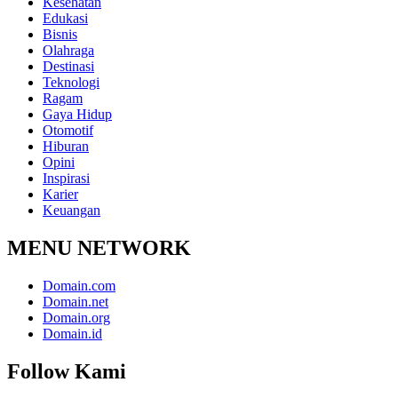
Kesehatan
Edukasi
Bisnis
Olahraga
Destinasi
Teknologi
Ragam
Gaya Hidup
Otomotif
Hiburan
Opini
Inspirasi
Karier
Keuangan
MENU NETWORK
Domain.com
Domain.net
Domain.org
Domain.id
Follow Kami