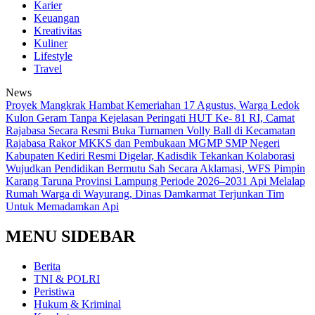
Karier
Keuangan
Kreativitas
Kuliner
Lifestyle
Travel
News
‎Proyek Mangkrak Hambat Kemeriahan 17 Agustus, Warga Ledok
Kulon Geram Tanpa Kejelasan
Peringati HUT Ke- 81 RI, Camat
Rajabasa Secara Resmi Buka Turnamen Volly Ball di Kecamatan
Rajabasa
Rakor MKKS dan Pembukaan MGMP SMP Negeri
Kabupaten Kediri Resmi Digelar, Kadisdik Tekankan Kolaborasi
Wujudkan Pendidikan Bermutu
Sah Secara Aklamasi, WFS Pimpin
Karang Taruna Provinsi Lampung Periode 2026–2031
Api Melalap
Rumah Warga di Wayurang, Dinas Damkarmat Terjunkan Tim
Untuk Memadamkan Api
MENU SIDEBAR
Berita
TNI & POLRI
Peristiwa
Hukum & Kriminal