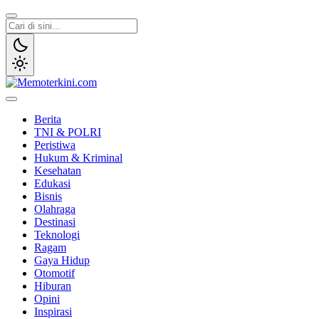
Lewati
ke
konten
Memoterkini.com
Independen dan Fakta
Berita
TNI & POLRI
Peristiwa
Hukum & Kriminal
Kesehatan
Edukasi
Bisnis
Olahraga
Destinasi
Teknologi
Ragam
Gaya Hidup
Otomotif
Hiburan
Opini
Inspirasi