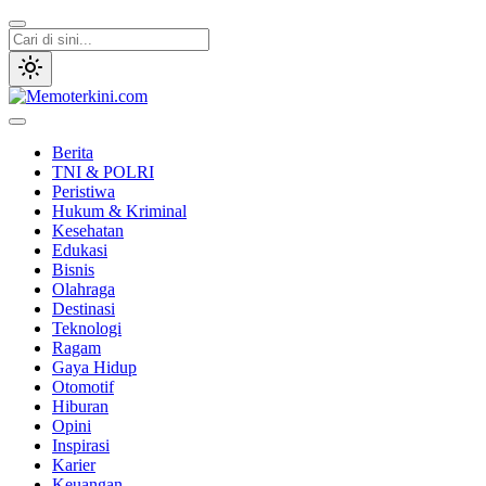
Lewati
ke
konten
Memoterkini.com
Independen dan Fakta
Berita
TNI & POLRI
Peristiwa
Hukum & Kriminal
Kesehatan
Edukasi
Bisnis
Olahraga
Destinasi
Teknologi
Ragam
Gaya Hidup
Otomotif
Hiburan
Opini
Inspirasi
Karier
Keuangan