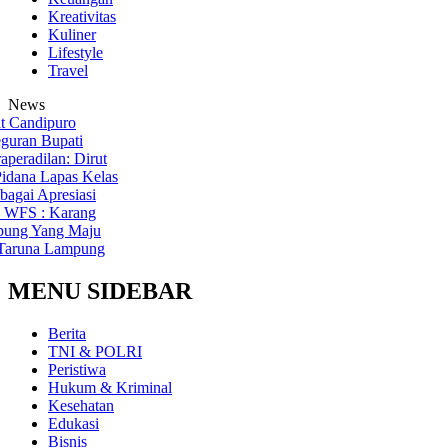
Kreativitas
Kuliner
Lifestyle
Travel
News
andipuro
an Bupati
dilan: Dirut
ana
Lapas Kelas
i Apresiasi
S : Karang
g Yang Maju
una Lampung
MENU SIDEBAR
Berita
TNI & POLRI
Peristiwa
Hukum & Kriminal
Kesehatan
Edukasi
Bisnis