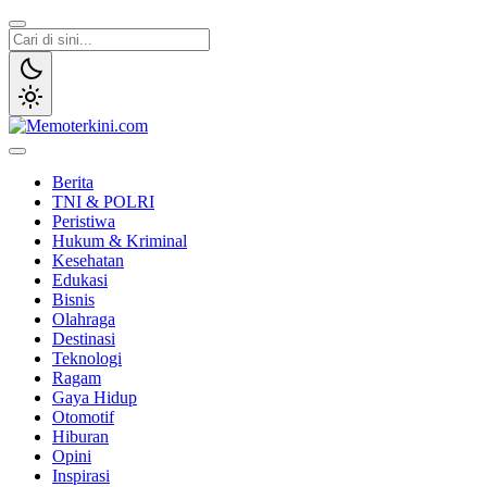
Lewati
ke
konten
Memoterkini.com
Independen dan Fakta
Berita
TNI & POLRI
Peristiwa
Hukum & Kriminal
Kesehatan
Edukasi
Bisnis
Olahraga
Destinasi
Teknologi
Ragam
Gaya Hidup
Otomotif
Hiburan
Opini
Inspirasi