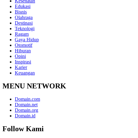
Kesehatan
Edukasi
Bisnis
Olahraga
Destinasi
Teknologi
Ragam
Gaya Hidup
Otomotif
Hiburan
Opini
Inspirasi
Karier
Keuangan
MENU NETWORK
Domain.com
Domain.net
Domain.org
Domain.id
Follow Kami