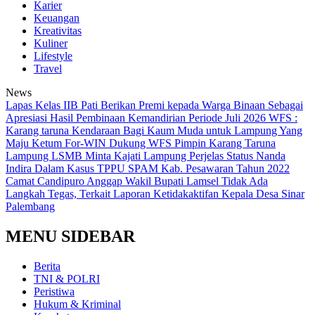
Karier
Keuangan
Kreativitas
Kuliner
Lifestyle
Travel
News
Lapas Kelas IIB Pati Berikan Premi kepada Warga Binaan Sebagai
Apresiasi Hasil Pembinaan Kemandirian Periode Juli 2026
WFS :
Karang taruna Kendaraan Bagi Kaum Muda untuk Lampung Yang
Maju
Ketum For-WIN Dukung WFS Pimpin Karang Taruna
Lampung
LSMB Minta Kajati Lampung Perjelas Status Nanda
Indira Dalam Kasus TPPU SPAM Kab. Pesawaran Tahun 2022
Camat Candipuro Anggap Wakil Bupati Lamsel Tidak Ada
Langkah Tegas, Terkait Laporan Ketidakaktifan Kepala Desa Sinar
Palembang
MENU SIDEBAR
Berita
TNI & POLRI
Peristiwa
Hukum & Kriminal