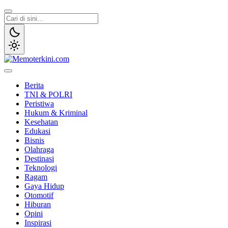
Lewati
ke
konten
Memoterkini.com
Independen dan Fakta
Berita
TNI & POLRI
Peristiwa
Hukum & Kriminal
Kesehatan
Edukasi
Bisnis
Olahraga
Destinasi
Teknologi
Ragam
Gaya Hidup
Otomotif
Hiburan
Opini
Inspirasi