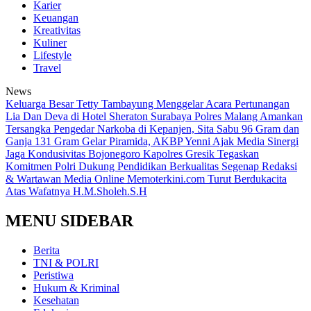
Karier
Keuangan
Kreativitas
Kuliner
Lifestyle
Travel
News
Keluarga Besar Tetty Tambayung Menggelar Acara Pertunangan
Lia Dan Deva di Hotel Sheraton Surabaya
Polres Malang Amankan
Tersangka Pengedar Narkoba di Kepanjen, Sita Sabu 96 Gram dan
Ganja 131 Gram
Gelar Piramida, AKBP Yenni Ajak Media Sinergi
Jaga Kondusivitas Bojonegoro
Kapolres Gresik Tegaskan
Komitmen Polri Dukung Pendidikan Berkualitas
Segenap Redaksi
& Wartawan Media Online Memoterkini.com Turut Berdukacita
Atas Wafatnya H.M.Sholeh.S.H
MENU SIDEBAR
Berita
TNI & POLRI
Peristiwa
Hukum & Kriminal
Kesehatan