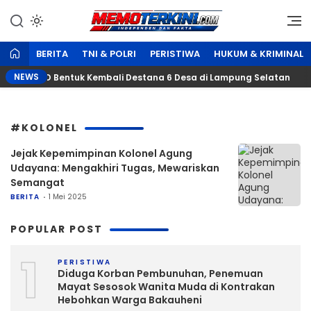
Lewati
ke
Independen dan Fakta
Memoterkini.com
konten
BERITA
TNI & POLRI
PERISTIWA
HUKUM & KRIMINAL
NEWS
wa, BPBD Bentuk Kembali Destana 6 Desa di Lampung Selatan
#KOLONEL
Jejak Kepemimpinan Kolonel Agung
Udayana: Mengakhiri Tugas, Mewariskan
Semangat
BERITA
1 Mei 2025
POPULAR POST
1
PERISTIWA
Diduga Korban Pembunuhan, Penemuan
Mayat Sesosok Wanita Muda di Kontrakan
Hebohkan Warga Bakauheni