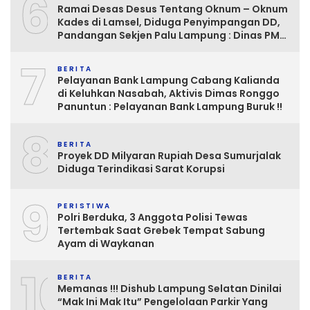
6
Ramai Desas Desus Tentang Oknum – Oknum
Kades di Lamsel, Diduga Penyimpangan DD,
Pandangan Sekjen Palu Lampung : Dinas PMD
dan Inspektorat Kurang Tegas
7
Mengawasinya
BERITA
Pelayanan Bank Lampung Cabang Kalianda
di Keluhkan Nasabah, Aktivis Dimas Ronggo
Panuntun : Pelayanan Bank Lampung Buruk !!
8
BERITA
Proyek DD Milyaran Rupiah Desa Sumurjalak
Diduga Terindikasi Sarat Korupsi
9
PERISTIWA
Polri Berduka, 3 Anggota Polisi Tewas
Tertembak Saat Grebek Tempat Sabung
Ayam di Waykanan
10
BERITA
Memanas !!! Dishub Lampung Selatan Dinilai
“Mak Ini Mak Itu” Pengelolaan Parkir Yang