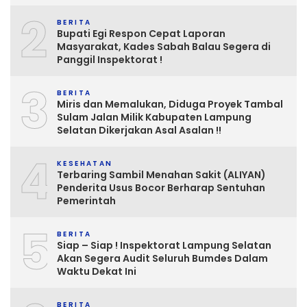
2
BERITA
Bupati Egi Respon Cepat Laporan
Masyarakat, Kades Sabah Balau Segera di
Panggil Inspektorat !
3
BERITA
Miris dan Memalukan, Diduga Proyek Tambal
Sulam Jalan Milik Kabupaten Lampung
Selatan Dikerjakan Asal Asalan !!
4
KESEHATAN
Terbaring Sambil Menahan Sakit (ALIYAN)
Penderita Usus Bocor Berharap Sentuhan
Pemerintah
5
BERITA
Siap – Siap ! Inspektorat Lampung Selatan
Akan Segera Audit Seluruh Bumdes Dalam
Waktu Dekat Ini
BERITA