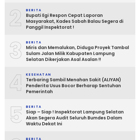
2
BERITA
Bupati Egi Respon Cepat Laporan
Masyarakat, Kades Sabah Balau Segera di
Panggil Inspektorat !
3
BERITA
Miris dan Memalukan, Diduga Proyek Tambal
Sulam Jalan Milik Kabupaten Lampung
Selatan Dikerjakan Asal Asalan !!
4
KESEHATAN
Terbaring Sambil Menahan Sakit (ALIYAN)
Penderita Usus Bocor Berharap Sentuhan
Pemerintah
5
BERITA
Siap – Siap ! Inspektorat Lampung Selatan
Akan Segera Audit Seluruh Bumdes Dalam
Waktu Dekat Ini
BERITA