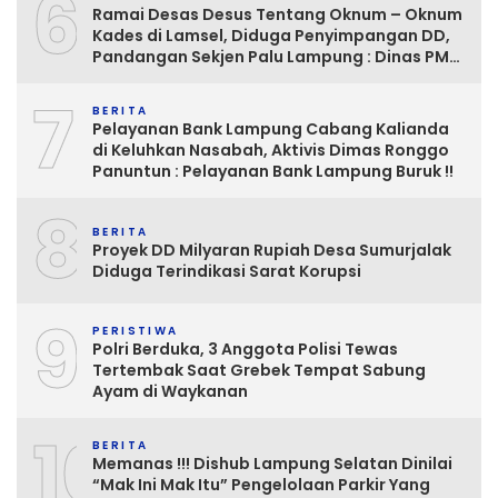
6
Ramai Desas Desus Tentang Oknum – Oknum
Kades di Lamsel, Diduga Penyimpangan DD,
Pandangan Sekjen Palu Lampung : Dinas PMD
dan Inspektorat Kurang Tegas
7
Mengawasinya
BERITA
Pelayanan Bank Lampung Cabang Kalianda
di Keluhkan Nasabah, Aktivis Dimas Ronggo
Panuntun : Pelayanan Bank Lampung Buruk !!
8
BERITA
Proyek DD Milyaran Rupiah Desa Sumurjalak
Diduga Terindikasi Sarat Korupsi
9
PERISTIWA
Polri Berduka, 3 Anggota Polisi Tewas
Tertembak Saat Grebek Tempat Sabung
Ayam di Waykanan
10
BERITA
Memanas !!! Dishub Lampung Selatan Dinilai
“Mak Ini Mak Itu” Pengelolaan Parkir Yang