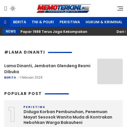
Lewati
ke
Independen dan Fakta
Memoterkini.com
konten
BERITA
TNI & POLRI
PERISTIWA
HUKUM & KRIMINAL
NEWS
MA Pemuda Papar 1988 Terus Jaga Kekompakan
‎Dari 
#LAMA DINANTI
Lama Dinanti, Jembatan Glendeng Resmi
Dibuka
BERITA
1 Februari 2024
POPULAR POST
1
PERISTIWA
Diduga Korban Pembunuhan, Penemuan
Mayat Sesosok Wanita Muda di Kontrakan
Hebohkan Warga Bakauheni