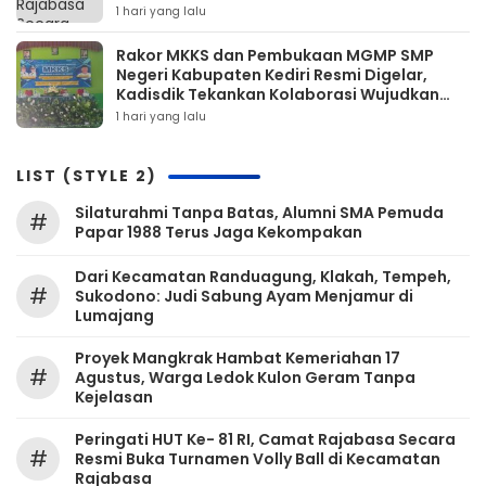
1 hari yang lalu
Rakor MKKS dan Pembukaan MGMP SMP
Negeri Kabupaten Kediri Resmi Digelar,
Kadisdik Tekankan Kolaborasi Wujudkan
Pendidikan Bermutu
1 hari yang lalu
LIST (STYLE 2)
Silaturahmi Tanpa Batas, Alumni SMA Pemuda
#
Papar 1988 Terus Jaga Kekompakan
‎Dari Kecamatan Randuagung, Klakah, Tempeh,
#
Sukodono: Judi Sabung Ayam Menjamur di
Lumajang
‎Proyek Mangkrak Hambat Kemeriahan 17
#
Agustus, Warga Ledok Kulon Geram Tanpa
Kejelasan
Peringati HUT Ke- 81 RI, Camat Rajabasa Secara
#
Resmi Buka Turnamen Volly Ball di Kecamatan
Rajabasa