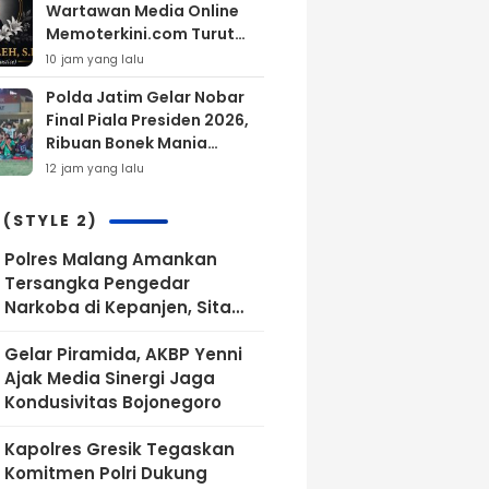
Wartawan Media Online
Memoterkini.com Turut
Berdukacita Atas
10 jam yang lalu
Wafatnya H.M.Sholeh.S.H
Polda Jatim Gelar Nobar
Final Piala Presiden 2026,
Ribuan Bonek Mania
Dukung Persebaya dari
12 jam yang lalu
Lapangan Mapolda
 (STYLE 2)
Polres Malang Amankan
Tersangka Pengedar
Narkoba di Kepanjen, Sita
Sabu 96 Gram dan Ganja 131
Gelar Piramida, AKBP Yenni
Gram
Ajak Media Sinergi Jaga
Kondusivitas Bojonegoro
Kapolres Gresik Tegaskan
Komitmen Polri Dukung