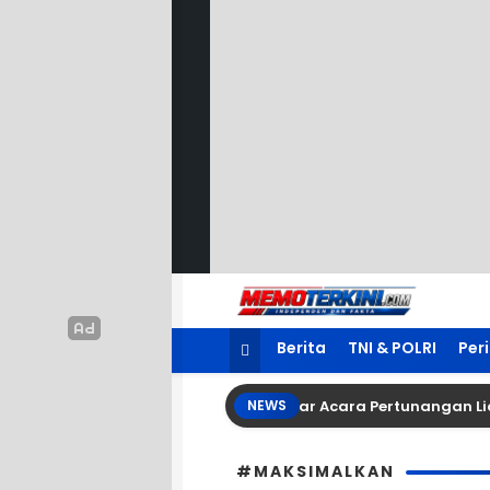
Lewati
ke
konten
Memoterkini.com
Independen dan Fakta
Berita
TNI & POLRI
Per
a Besar Tetty Tambayung Menggelar Acara Pertunangan Lia Da
NEWS
#MAKSIMALKAN