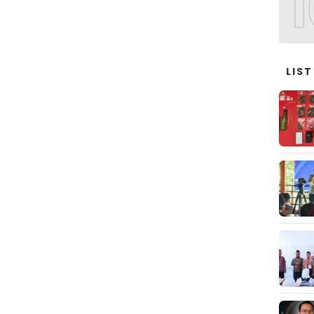
1
LIST