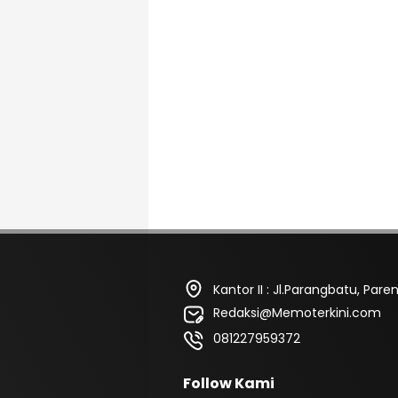
Kantor II : Jl.Parangbatu, Pa
Redaksi@Memoterkini.com
081227959372
Follow Kami