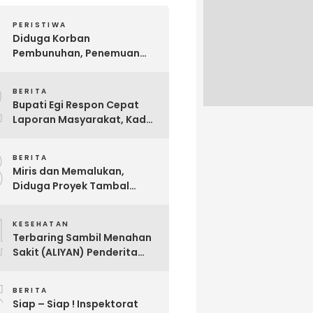
PERISTIWA
Diduga Korban
Pembunuhan, Penemuan
Mayat Sesosok Wanita
2
Muda di Kontrakan
BERITA
Hebohkan Warga Bakauheni
Bupati Egi Respon Cepat
Laporan Masyarakat, Kades
Sabah Balau Segera di
3
Panggil Inspektorat !
BERITA
Miris dan Memalukan,
Diduga Proyek Tambal
Sulam Jalan Milik
4
Kabupaten Lampung
KESEHATAN
Selatan Dikerjakan Asal
Terbaring Sambil Menahan
Asalan !!
Sakit (ALIYAN) Penderita
Usus Bocor Berharap
5
Sentuhan Pemerintah
BERITA
Siap – Siap ! Inspektorat