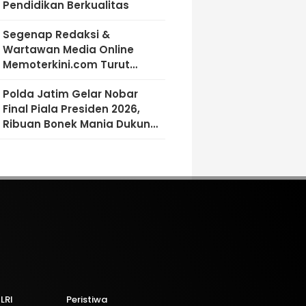
Pendidikan Berkualitas
Segenap Redaksi &
Wartawan Media Online
Memoterkini.com Turut
Berdukacita Atas Wafatnya
Polda Jatim Gelar Nobar
H.M.Sholeh.S.H
Final Piala Presiden 2026,
Ribuan Bonek Mania Dukung
Persebaya dari Lapangan
Mapolda
LRI
Peristiwa