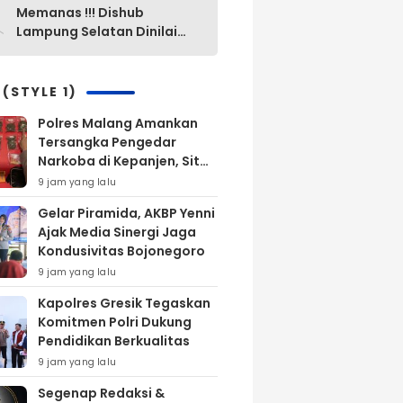
0
Memanas !!! Dishub
Lampung Selatan Dinilai
“Mak Ini Mak Itu”
Pengelolaan Parkir Yang
Lama Diganti Yang Baru
 (STYLE 1)
Tanpa Ada Alasan Yang
Polres Malang Amankan
Jelas
Tersangka Pengedar
Narkoba di Kepanjen, Sita
Sabu 96 Gram dan Ganja
9 jam yang lalu
131 Gram
Gelar Piramida, AKBP Yenni
Ajak Media Sinergi Jaga
Kondusivitas Bojonegoro
9 jam yang lalu
Kapolres Gresik Tegaskan
Komitmen Polri Dukung
Pendidikan Berkualitas
9 jam yang lalu
Segenap Redaksi &