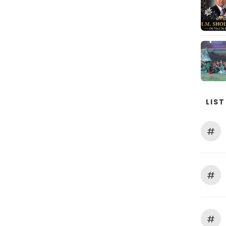
LIST
#
#
#