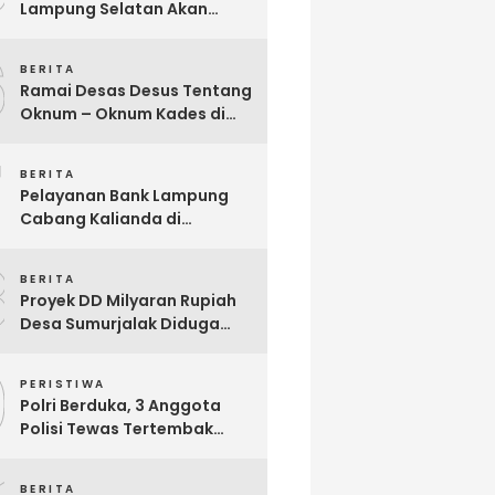
Lampung Selatan Akan
Segera Audit Seluruh
6
Bumdes Dalam Waktu Dekat
BERITA
Ini
Ramai Desas Desus Tentang
Oknum – Oknum Kades di
Lamsel, Diduga
7
Penyimpangan DD,
BERITA
Pandangan Sekjen Palu
Pelayanan Bank Lampung
Lampung : Dinas PMD dan
Cabang Kalianda di
Inspektorat Kurang Tegas
Keluhkan Nasabah, Aktivis
Mengawasinya
8
Dimas Ronggo Panuntun :
BERITA
Pelayanan Bank Lampung
Proyek DD Milyaran Rupiah
Buruk !!
Desa Sumurjalak Diduga
Terindikasi Sarat Korupsi
9
PERISTIWA
Polri Berduka, 3 Anggota
Polisi Tewas Tertembak
Saat Grebek Tempat
Sabung Ayam di Waykanan
BERITA