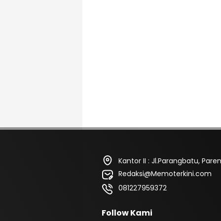
Kantor II : Jl.Parangbatu, Pa
Redaksi@Memoterkini.com
081227959372
Follow Kami