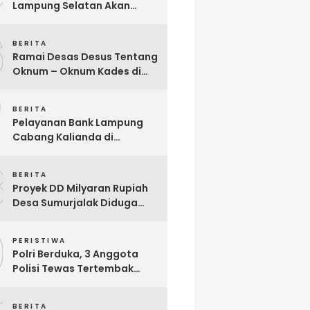
Lampung Selatan Akan
Segera Audit Seluruh
6
Bumdes Dalam Waktu Dekat
BERITA
Ini
Ramai Desas Desus Tentang
Oknum – Oknum Kades di
Lamsel, Diduga
7
Penyimpangan DD,
BERITA
Pandangan Sekjen Palu
Pelayanan Bank Lampung
Lampung : Dinas PMD dan
Cabang Kalianda di
Inspektorat Kurang Tegas
Keluhkan Nasabah, Aktivis
Mengawasinya
8
Dimas Ronggo Panuntun :
BERITA
Pelayanan Bank Lampung
Proyek DD Milyaran Rupiah
Buruk !!
Desa Sumurjalak Diduga
Terindikasi Sarat Korupsi
9
PERISTIWA
Polri Berduka, 3 Anggota
Polisi Tewas Tertembak
Saat Grebek Tempat
Sabung Ayam di Waykanan
BERITA