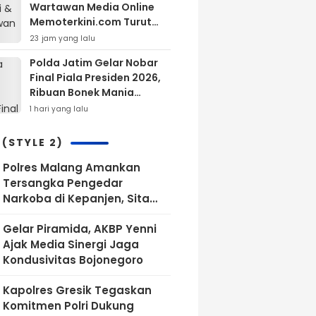
Wartawan Media Online
Memoterkini.com Turut
Berdukacita Atas
23 jam yang lalu
Wafatnya H.M.Sholeh.S.H
Polda Jatim Gelar Nobar
Final Piala Presiden 2026,
Ribuan Bonek Mania
Dukung Persebaya dari
1 hari yang lalu
Lapangan Mapolda
 (STYLE 2)
Polres Malang Amankan
Tersangka Pengedar
Narkoba di Kepanjen, Sita
Sabu 96 Gram dan Ganja 131
Gelar Piramida, AKBP Yenni
Gram
Ajak Media Sinergi Jaga
Kondusivitas Bojonegoro
Kapolres Gresik Tegaskan
Komitmen Polri Dukung