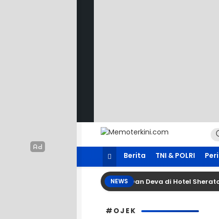
Lewati
ke
konten
Memoterkini.com
Independen dan Fakta
Berita
TNI & POLRI
Per
enggelar Acara Pertunangan Lia Dan Deva di Hotel Sheraton 
NEWS
#OJEK