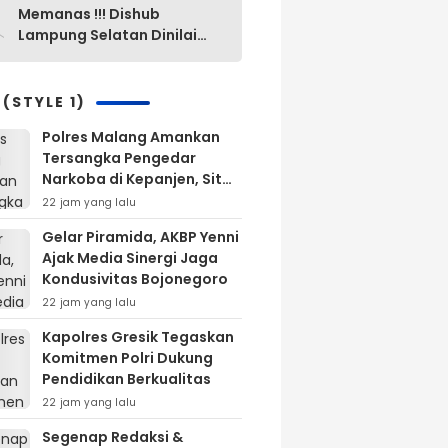
0
Memanas !!! Dishub
Lampung Selatan Dinilai
“Mak Ini Mak Itu”
Pengelolaan Parkir Yang
Lama Diganti Yang Baru
 (STYLE 1)
Tanpa Ada Alasan Yang
Polres Malang Amankan
Jelas
Tersangka Pengedar
Narkoba di Kepanjen, Sita
Sabu 96 Gram dan Ganja
22 jam yang lalu
131 Gram
Gelar Piramida, AKBP Yenni
Ajak Media Sinergi Jaga
Kondusivitas Bojonegoro
22 jam yang lalu
Kapolres Gresik Tegaskan
Komitmen Polri Dukung
Pendidikan Berkualitas
22 jam yang lalu
Segenap Redaksi &