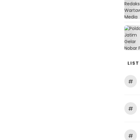
LIST
#
#
#