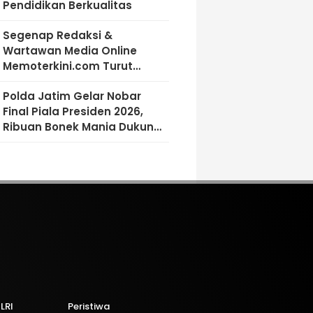
Pendidikan Berkualitas
Segenap Redaksi &
Wartawan Media Online
Memoterkini.com Turut
Berdukacita Atas Wafatnya
Polda Jatim Gelar Nobar
H.M.Sholeh.S.H
Final Piala Presiden 2026,
Ribuan Bonek Mania Dukung
Persebaya dari Lapangan
Mapolda
LRI
Peristiwa