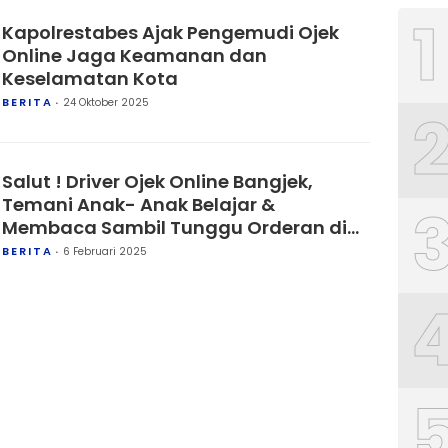
1
Kapolrestabes Ajak Pengemudi Ojek
Online Jaga Keamanan dan
Keselamatan Kota
BERITA
24 Oktober 2025
Salut ! Driver Ojek Online Bangjek,
Temani Anak- Anak Belajar &
Membaca Sambil Tunggu Orderan di
Taman Bebas Stunting, Sekretariat
BERITA
6 Februari 2025
Duta Swasembada Gizi Lampung
Selatan