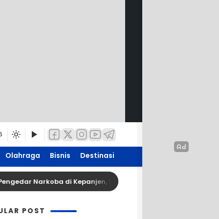
6
Olahraga
Bisnis
Destinasi
dar Narkoba di Kepanjen, Sita Sabu 96 Gram dan Ganja 131 
ULAR POST