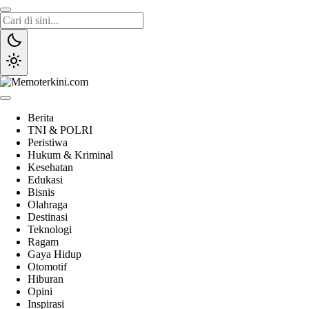
Lewati
ke
konten
Memoterkini.com
Independen dan Fakta
Berita
TNI & POLRI
Peristiwa
Hukum & Kriminal
Kesehatan
Edukasi
Bisnis
Olahraga
Destinasi
Teknologi
Ragam
Gaya Hidup
Otomotif
Hiburan
Opini
Inspirasi