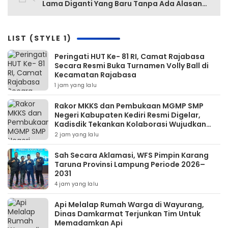
Lama Diganti Yang Baru Tanpa Ada Alasan
Yang Jelas
LIST (STYLE 1)
Peringati HUT Ke- 81 RI, Camat Rajabasa
Secara Resmi Buka Turnamen Volly Ball di
Kecamatan Rajabasa
1 jam yang lalu
Rakor MKKS dan Pembukaan MGMP SMP
Negeri Kabupaten Kediri Resmi Digelar,
Kadisdik Tekankan Kolaborasi Wujudkan
Pendidikan Bermutu
2 jam yang lalu
Sah Secara Aklamasi, WFS Pimpin Karang
Taruna Provinsi Lampung Periode 2026–
2031
4 jam yang lalu
Api Melalap Rumah Warga di Wayurang,
Dinas Damkarmat Terjunkan Tim Untuk
Memadamkan Api