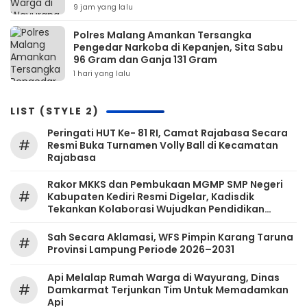
9 jam yang lalu
Polres Malang Amankan Tersangka
Pengedar Narkoba di Kepanjen, Sita Sabu
96 Gram dan Ganja 131 Gram
1 hari yang lalu
LIST (STYLE 2)
Peringati HUT Ke- 81 RI, Camat Rajabasa Secara
#
Resmi Buka Turnamen Volly Ball di Kecamatan
Rajabasa
Rakor MKKS dan Pembukaan MGMP SMP Negeri
#
Kabupaten Kediri Resmi Digelar, Kadisdik
Tekankan Kolaborasi Wujudkan Pendidikan
Bermutu
Sah Secara Aklamasi, WFS Pimpin Karang Taruna
#
Provinsi Lampung Periode 2026–2031
Api Melalap Rumah Warga di Wayurang, Dinas
#
Damkarmat Terjunkan Tim Untuk Memadamkan
Api