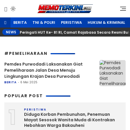
Lewati
ke
Independen dan Fakta
Memoterkini.com
konten
BERITA
TNI & POLRI
PERISTIWA
HUKUM & KRIMINAL
NEWS
Peringati HUT Ke- 81 RI, Camat Rajabasa Secara Resmi B
#PEMELIHARAAN
Pemdes Purwodadi Laksanakan Giat
Pemeliharaan Jalan Desa Menuju
Lingkungan Krajan Desa Purwodadi
BERITA
6 Mei 2025
POPULAR POST
1
PERISTIWA
Diduga Korban Pembunuhan, Penemuan
Mayat Sesosok Wanita Muda di Kontrakan
Hebohkan Warga Bakauheni