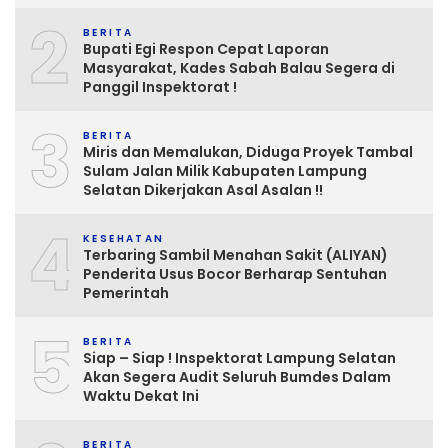
2
BERITA
Bupati Egi Respon Cepat Laporan
Masyarakat, Kades Sabah Balau Segera di
Panggil Inspektorat !
3
BERITA
Miris dan Memalukan, Diduga Proyek Tambal
Sulam Jalan Milik Kabupaten Lampung
Selatan Dikerjakan Asal Asalan !!
4
KESEHATAN
Terbaring Sambil Menahan Sakit (ALIYAN)
Penderita Usus Bocor Berharap Sentuhan
Pemerintah
5
BERITA
Siap – Siap ! Inspektorat Lampung Selatan
Akan Segera Audit Seluruh Bumdes Dalam
Waktu Dekat Ini
BERITA