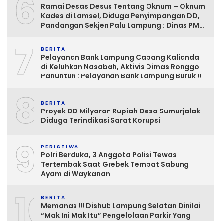
6
Ramai Desas Desus Tentang Oknum – Oknum
Kades di Lamsel, Diduga Penyimpangan DD,
Pandangan Sekjen Palu Lampung : Dinas PMD
dan Inspektorat Kurang Tegas
7
Mengawasinya
BERITA
Pelayanan Bank Lampung Cabang Kalianda
di Keluhkan Nasabah, Aktivis Dimas Ronggo
Panuntun : Pelayanan Bank Lampung Buruk !!
8
BERITA
Proyek DD Milyaran Rupiah Desa Sumurjalak
Diduga Terindikasi Sarat Korupsi
9
PERISTIWA
Polri Berduka, 3 Anggota Polisi Tewas
Tertembak Saat Grebek Tempat Sabung
Ayam di Waykanan
10
BERITA
Memanas !!! Dishub Lampung Selatan Dinilai
“Mak Ini Mak Itu” Pengelolaan Parkir Yang