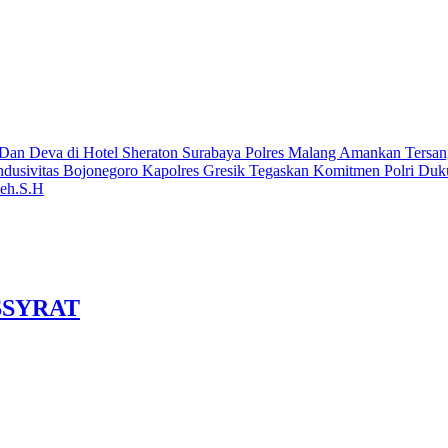
 Dan Deva di Hotel Sheraton Surabaya
Polres Malang Amankan Tersan
ndusivitas Bojonegoro
Kapolres Gresik Tegaskan Komitmen Polri Duk
leh.S.H
ASSYRAT