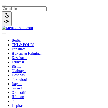
Lewati
ke
konten
Memoterkini.com
Independen dan Fakta
Berita
TNI & POLRI
Peristiwa
Hukum & Kriminal
Kesehatan
Edukasi
Bisnis
Olahraga
Destinasi
Teknologi
Ragam
Gaya Hidup
Otomotif
Hiburan
Opini
Inspirasi