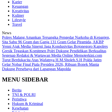
Karier
Keuangan
Kreativitas
Kuliner
Lifestyle
Travel
News
Polres Malang Amankan Tersangka Pengedar Narkoba di Kepanjen,
Sita Sabu 96 Gram dan Ganja 131 Gram
Gelar Piramida, AKBP
Yenni Ajak Media Sinergi Jaga Kondusivitas Bojonegoro
Kapolres
Gresik Tegaskan Komitmen Polri Dukung Pendidikan Berkualitas
Segenap Redaksi & Wartawan Media Online Memoterkini.com
Turut Berdukacita Atas Wafatnya H.M.Sholeh.S.H
Polda Jatim
Gelar Nobar Final Piala Presiden 2026, Ribuan Bonek Mania
Dukung Persebaya dari Lapangan Mapolda
MENU SIDEBAR
Berita
TNI & POLRI
Peristiwa
Hukum & Kriminal
Kesehatan