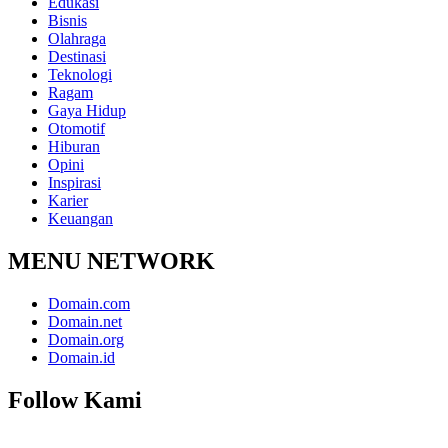
Edukasi
Bisnis
Olahraga
Destinasi
Teknologi
Ragam
Gaya Hidup
Otomotif
Hiburan
Opini
Inspirasi
Karier
Keuangan
MENU NETWORK
Domain.com
Domain.net
Domain.org
Domain.id
Follow Kami