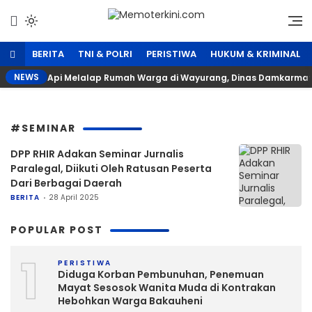
Lewati
ke
Independen dan Fakta
Memoterkini.com
konten
BERITA
TNI & POLRI
PERISTIWA
HUKUM & KRIMINAL
NEWS
Api Melalap Rumah Warga di Wayurang, Dinas Damkarma
#SEMINAR
DPP RHIR Adakan Seminar Jurnalis
Paralegal, Diikuti Oleh Ratusan Peserta
Dari Berbagai Daerah
BERITA
28 April 2025
POPULAR POST
1
PERISTIWA
Diduga Korban Pembunuhan, Penemuan
Mayat Sesosok Wanita Muda di Kontrakan
Hebohkan Warga Bakauheni