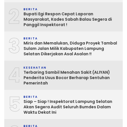
2
BERITA
Bupati Egi Respon Cepat Laporan
Masyarakat, Kades Sabah Balau Segera di
Panggil Inspektorat !
3
BERITA
Miris dan Memalukan, Diduga Proyek Tambal
Sulam Jalan Milik Kabupaten Lampung
Selatan Dikerjakan Asal Asalan !!
4
KESEHATAN
Terbaring Sambil Menahan Sakit (ALIYAN)
Penderita Usus Bocor Berharap Sentuhan
Pemerintah
5
BERITA
Siap – Siap ! Inspektorat Lampung Selatan
Akan Segera Audit Seluruh Bumdes Dalam
Waktu Dekat Ini
BERITA