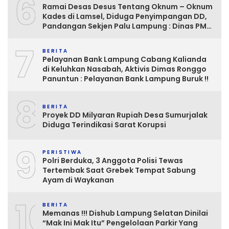
6
Ramai Desas Desus Tentang Oknum – Oknum
Kades di Lamsel, Diduga Penyimpangan DD,
Pandangan Sekjen Palu Lampung : Dinas PMD
dan Inspektorat Kurang Tegas
7
Mengawasinya
BERITA
Pelayanan Bank Lampung Cabang Kalianda
di Keluhkan Nasabah, Aktivis Dimas Ronggo
Panuntun : Pelayanan Bank Lampung Buruk !!
8
BERITA
Proyek DD Milyaran Rupiah Desa Sumurjalak
Diduga Terindikasi Sarat Korupsi
9
PERISTIWA
Polri Berduka, 3 Anggota Polisi Tewas
Tertembak Saat Grebek Tempat Sabung
Ayam di Waykanan
10
BERITA
Memanas !!! Dishub Lampung Selatan Dinilai
“Mak Ini Mak Itu” Pengelolaan Parkir Yang