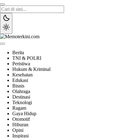
Lewati
ke
konten
Memoterkini.com
Independen dan Fakta
Berita
TNI & POLRI
Peristiwa
Hukum & Kriminal
Kesehatan
Edukasi
Bisnis
Olahraga
Destinasi
Teknologi
Ragam
Gaya Hidup
Otomotif
Hiburan
Opini
Inspirasi