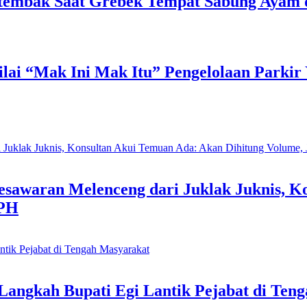
Tertembak Saat Grebek Tempat Sabung Ayam
lai “Mak Ini Mak Itu” Pengelolaan Parkir
esawaran Melenceng dari Juklak Juknis, K
APH
ngkah Bupati Egi Lantik Pejabat di Ten