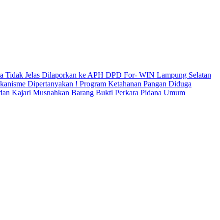
ka Tidak Jelas Dilaporkan ke APH
DPD For- WIN Lampung Selatan
ekanisme Dipertanyakan !
Program Ketahanan Pangan Diduga
 dan Kajari Musnahkan Barang Bukti Perkara Pidana Umum