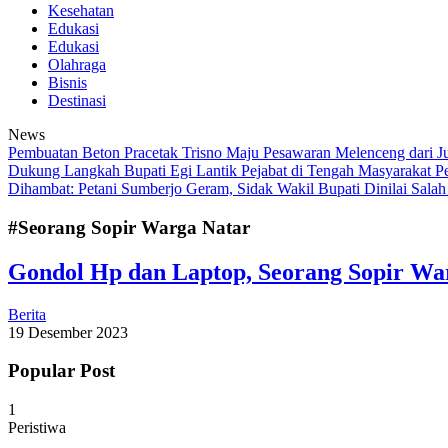
Kesehatan
Edukasi
Edukasi
Olahraga
Bisnis
Destinasi
News
Pembuatan Beton Pracetak Trisno Maju Pesawaran Melenceng dari J
Dukung Langkah Bupati Egi Lantik Pejabat di Tengah Masyarakat
P
Dihambat: Petani Sumberjo Geram, Sidak Wakil Bupati Dinilai Sala
#Seorang Sopir Warga Natar
Gondol Hp dan Laptop, Seorang Sopir War
Berita
19 Desember 2023
Popular Post
1
Peristiwa