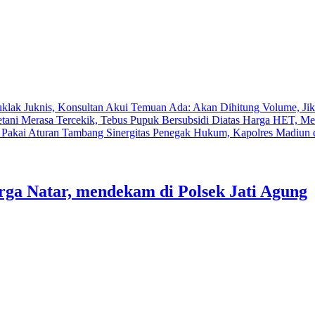
uklak Juknis, Konsultan Akui Temuan Ada: Akan Dihitung Volume, Ji
etani Merasa Tercekik, Tebus Pupuk Bersubsidi Diatas Harga HET, M
h Pakai Aturan Tambang
Sinergitas Penegak Hukum, Kapolres Madiun
ga Natar, mendekam di Polsek Jati Agung