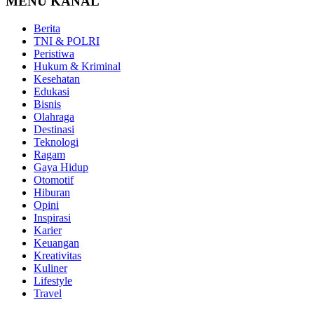
MENU KANAL
Berita
TNI & POLRI
Peristiwa
Hukum & Kriminal
Kesehatan
Edukasi
Bisnis
Olahraga
Destinasi
Teknologi
Ragam
Gaya Hidup
Otomotif
Hiburan
Opini
Inspirasi
Karier
Keuangan
Kreativitas
Kuliner
Lifestyle
Travel