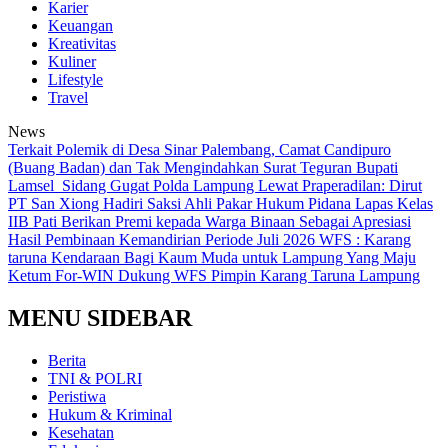
Karier
Keuangan
Kreativitas
Kuliner
Lifestyle
Travel
News
Terkait Polemik di Desa Sinar Palembang, Camat Candipuro
(Buang Badan) dan Tak Mengindahkan Surat Teguran Bupati
Lamsel ‎
Sidang Gugat Polda Lampung Lewat Praperadilan: Dirut
PT San Xiong Hadiri Saksi Ahli Pakar Hukum Pidana
Lapas Kelas
IIB Pati Berikan Premi kepada Warga Binaan Sebagai Apresiasi
Hasil Pembinaan Kemandirian Periode Juli 2026
WFS : Karang
taruna Kendaraan Bagi Kaum Muda untuk Lampung Yang Maju
Ketum For-WIN Dukung WFS Pimpin Karang Taruna Lampung
MENU SIDEBAR
Berita
TNI & POLRI
Peristiwa
Hukum & Kriminal
Kesehatan