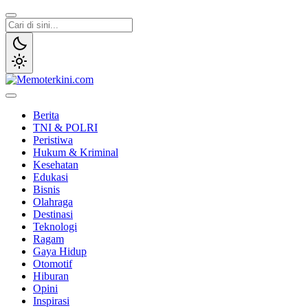
Lewati
ke
konten
Memoterkini.com
Independen dan Fakta
Berita
TNI & POLRI
Peristiwa
Hukum & Kriminal
Kesehatan
Edukasi
Bisnis
Olahraga
Destinasi
Teknologi
Ragam
Gaya Hidup
Otomotif
Hiburan
Opini
Inspirasi