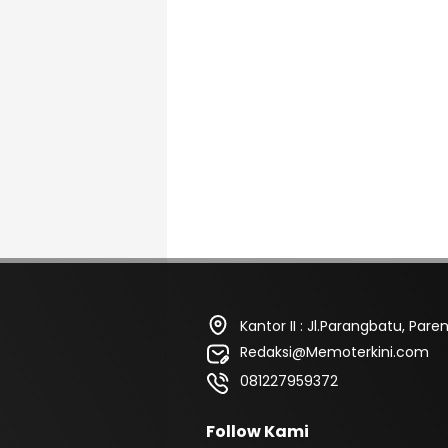
Kantor II : Jl.Parangbatu, Pa
Redaksi@Memoterkini.com
081227959372
Follow Kami