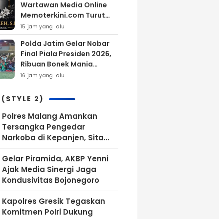
Wartawan Media Online
Memoterkini.com Turut
Berdukacita Atas
15 jam yang lalu
Wafatnya H.M.Sholeh.S.H
Polda Jatim Gelar Nobar
Final Piala Presiden 2026,
Ribuan Bonek Mania
Dukung Persebaya dari
16 jam yang lalu
Lapangan Mapolda
 (STYLE 2)
Polres Malang Amankan
Tersangka Pengedar
Narkoba di Kepanjen, Sita
Sabu 96 Gram dan Ganja 131
Gelar Piramida, AKBP Yenni
Gram
Ajak Media Sinergi Jaga
Kondusivitas Bojonegoro
Kapolres Gresik Tegaskan
Komitmen Polri Dukung