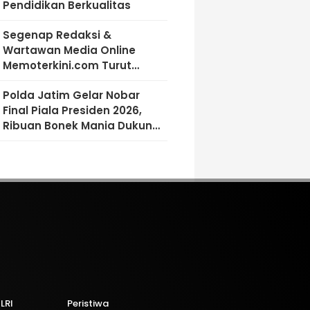
Pendidikan Berkualitas
Segenap Redaksi &
Wartawan Media Online
Memoterkini.com Turut
Berdukacita Atas Wafatnya
Polda Jatim Gelar Nobar
H.M.Sholeh.S.H
Final Piala Presiden 2026,
Ribuan Bonek Mania Dukung
Persebaya dari Lapangan
Mapolda
LRI
Peristiwa