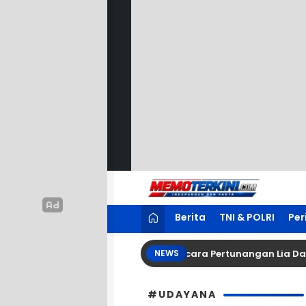
Lewati
ke
konten
Memoterkini.com
Independen dan Fakta
Berita
TNI & POLRI
Per
sar Tetty Tambayung Menggelar Acara Pertunangan Lia Dan De
NEWS
#UDAYANA