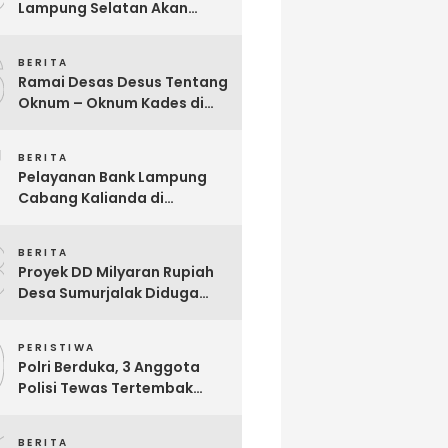
Lampung Selatan Akan
Segera Audit Seluruh
6
Bumdes Dalam Waktu Dekat
BERITA
Ini
Ramai Desas Desus Tentang
Oknum – Oknum Kades di
Lamsel, Diduga
7
Penyimpangan DD,
BERITA
Pandangan Sekjen Palu
Pelayanan Bank Lampung
Lampung : Dinas PMD dan
Cabang Kalianda di
Inspektorat Kurang Tegas
Keluhkan Nasabah, Aktivis
Mengawasinya
8
Dimas Ronggo Panuntun :
BERITA
Pelayanan Bank Lampung
Proyek DD Milyaran Rupiah
Buruk !!
Desa Sumurjalak Diduga
Terindikasi Sarat Korupsi
9
PERISTIWA
Polri Berduka, 3 Anggota
Polisi Tewas Tertembak
Saat Grebek Tempat
Sabung Ayam di Waykanan
BERITA