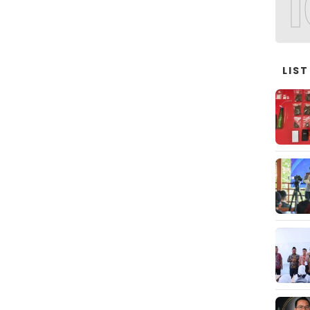
1
LIST