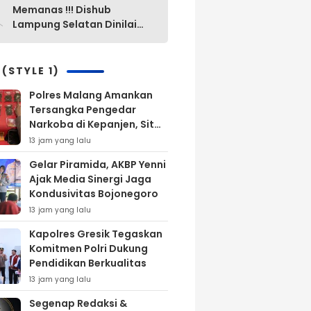
0
Memanas !!! Dishub
Lampung Selatan Dinilai
“Mak Ini Mak Itu”
Pengelolaan Parkir Yang
Lama Diganti Yang Baru
 (STYLE 1)
Tanpa Ada Alasan Yang
Polres Malang Amankan
Jelas
Tersangka Pengedar
Narkoba di Kepanjen, Sita
Sabu 96 Gram dan Ganja
13 jam yang lalu
131 Gram
Gelar Piramida, AKBP Yenni
Ajak Media Sinergi Jaga
Kondusivitas Bojonegoro
13 jam yang lalu
Kapolres Gresik Tegaskan
Komitmen Polri Dukung
Pendidikan Berkualitas
13 jam yang lalu
Segenap Redaksi &