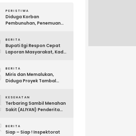
PERISTIWA
Diduga Korban
Pembunuhan, Penemuan
Mayat Sesosok Wanita
2
Muda di Kontrakan
BERITA
Hebohkan Warga Bakauheni
Bupati Egi Respon Cepat
Laporan Masyarakat, Kades
Sabah Balau Segera di
3
Panggil Inspektorat !
BERITA
Miris dan Memalukan,
Diduga Proyek Tambal
Sulam Jalan Milik
4
Kabupaten Lampung
KESEHATAN
Selatan Dikerjakan Asal
Terbaring Sambil Menahan
Asalan !!
Sakit (ALIYAN) Penderita
Usus Bocor Berharap
5
Sentuhan Pemerintah
BERITA
Siap – Siap ! Inspektorat