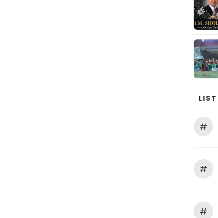
LIST
#
#
#