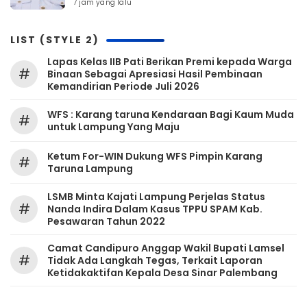
Palembang
7 jam yang lalu
LIST (STYLE 2)
Lapas Kelas IIB Pati Berikan Premi kepada Warga
#
Binaan Sebagai Apresiasi Hasil Pembinaan
Kemandirian Periode Juli 2026
WFS : Karang taruna Kendaraan Bagi Kaum Muda
#
untuk Lampung Yang Maju
Ketum For-WIN Dukung WFS Pimpin Karang
#
Taruna Lampung
LSMB Minta Kajati Lampung Perjelas Status
#
Nanda Indira Dalam Kasus TPPU SPAM Kab.
Pesawaran Tahun 2022
Camat Candipuro Anggap Wakil Bupati Lamsel
#
Tidak Ada Langkah Tegas, Terkait Laporan
Ketidakaktifan Kepala Desa Sinar Palembang