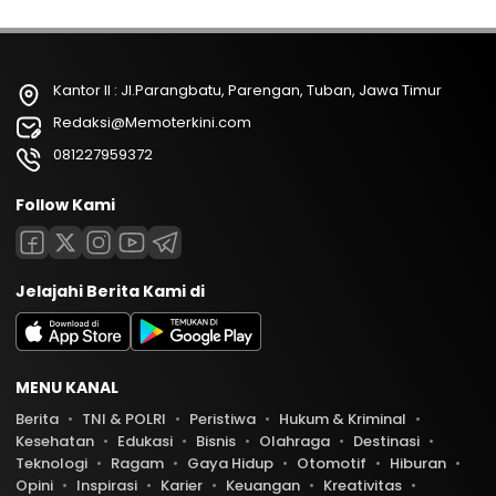
Kantor II : Jl.Parangbatu, Parengan, Tuban, Jawa Timur
Redaksi@Memoterkini.com
081227959372
Follow Kami
Jelajahi Berita Kami di
MENU KANAL
Berita
TNI & POLRI
Peristiwa
Hukum & Kriminal
Kesehatan
Edukasi
Bisnis
Olahraga
Destinasi
Teknologi
Ragam
Gaya Hidup
Otomotif
Hiburan
Opini
Inspirasi
Karier
Keuangan
Kreativitas