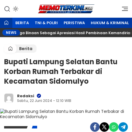
Lewati
ke
Independen dan Fakta
Memoterkini.com
konten
BERITA
TNI & POLRI
PERISTIWA
HUKUM & KRIMINAL
NEWS
pada Warga Binaan Sebagai Apresiasi Hasil Pembinaan Kemandirian Pe
Berita
Bupati Lampung Selatan Bantu
Korban Rumah Terbakar di
Kecamatan Sidomulyo
Redaksi
Sabtu, 22 Juni 2024 - 12:10 WIB