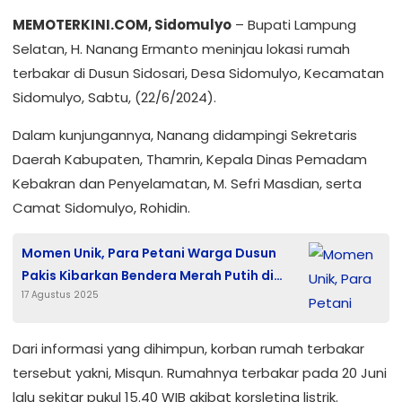
MEMOTERKINI.COM, Sidomulyo
– Bupati Lampung
Selatan, H. Nanang Ermanto meninjau lokasi rumah
terbakar di Dusun Sidosari, Desa Sidomulyo, Kecamatan
Sidomulyo, Sabtu, (22/6/2024).
Dalam kunjungannya, Nanang didampingi Sekretaris
Daerah Kabupaten, Thamrin, Kepala Dinas Pemadam
Kebakran dan Penyelamatan, M. Sefri Masdian, serta
Camat Sidomulyo, Rohidin.
Momen Unik, Para Petani Warga Dusun
Pakis Kibarkan Bendera Merah Putih di
17 Agustus 2025
Tengah Sawah
Dari informasi yang dihimpun, korban rumah terbakar
tersebut yakni, Misqun. Rumahnya terbakar pada 20 Juni
lalu sekitar pukul 15.40 WIB akibat korsleting listrik.