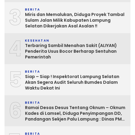
3
BERITA
Miris dan Memalukan, Diduga Proyek Tambal
Sulam Jalan Milik Kabupaten Lampung
Selatan Dikerjakan Asal Asalan !!
4
KESEHATAN
Terbaring Sambil Menahan Sakit (ALIYAN)
Penderita Usus Bocor Berharap Sentuhan
Pemerintah
5
BERITA
Siap – Siap ! Inspektorat Lampung Selatan
Akan Segera Audit Seluruh Bumdes Dalam
Waktu Dekat Ini
6
BERITA
Ramai Desas Desus Tentang Oknum – Oknum
Kades di Lamsel, Diduga Penyimpangan DD,
Pandangan Sekjen Palu Lampung : Dinas PMD
dan Inspektorat Kurang Tegas
Mengawasinya
BERITA