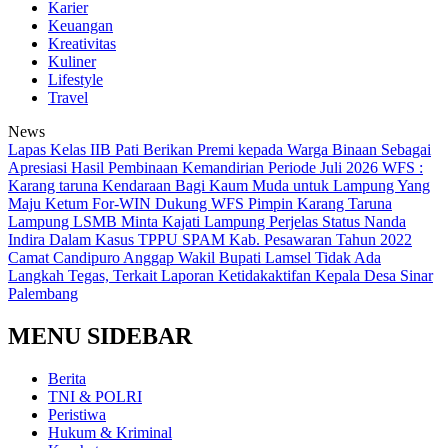
Karier
Keuangan
Kreativitas
Kuliner
Lifestyle
Travel
News
Lapas Kelas IIB Pati Berikan Premi kepada Warga Binaan Sebagai
Apresiasi Hasil Pembinaan Kemandirian Periode Juli 2026
WFS :
Karang taruna Kendaraan Bagi Kaum Muda untuk Lampung Yang
Maju
Ketum For-WIN Dukung WFS Pimpin Karang Taruna
Lampung
LSMB Minta Kajati Lampung Perjelas Status Nanda
Indira Dalam Kasus TPPU SPAM Kab. Pesawaran Tahun 2022
Camat Candipuro Anggap Wakil Bupati Lamsel Tidak Ada
Langkah Tegas, Terkait Laporan Ketidakaktifan Kepala Desa Sinar
Palembang
MENU SIDEBAR
Berita
TNI & POLRI
Peristiwa
Hukum & Kriminal