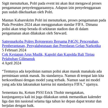
Sigit menuturkan, Polri pada event ini akan ikut mengawal proses
pengamanan penyelenggaraannya. Adapun izin penyelenggaraan
pun sudah dikeluarkan oleh Polri.
Mantan Kabareskrim Polri ini menuturkan, proses pengamanan pada
Piala Presiden 2024 akan menggunakan standar FIFA. Dimana
polisi akan tetap berada di sekitaran stadion dan di dalam
pengamanan akan dilakukan oleh Steward.
Satresnarkoba Polres Bojonegoro Bersama P4GN: Pencegahan,
Pemberantasan, Penyalahgunaan dan Peredaran Gelap Narkotika
5 Februari 2024
Cek Kesiapan Arus Mudik, Kapolri dan Kapolda Bali Tinjau
Pelabuhan Gilimanuk
4 April 2024
“Tentunya ada kepolisian namun polisi akan masuk manakala ada
permintaan untuk masuk. Itu standarnya. Namun di tempat lain kita
berkoordinasi dengan model yang terbaik. Namun saat ini model
yang ada kita laksanakan karena ini standarnya FIFA,” ujarnya.
Sementara itu, Ketum PSSI Erick Thohir mengatakan,
kunjungannya kali ini juga dilakukan untuk memastikan kalender
liga dan tim nasional selama tiga tahun ke depan dapat teratur dan
berjalan dengan baik.