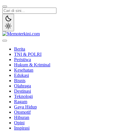
Lewati
ke
konten
Memoterkini.com
Independen dan Fakta
Berita
TNI & POLRI
Peristiwa
Hukum & Kriminal
Kesehatan
Edukasi
Bisnis
Olahraga
Destinasi
Teknologi
Ragam
Gaya Hidup
Otomotif
Hiburan
Opini
Inspirasi