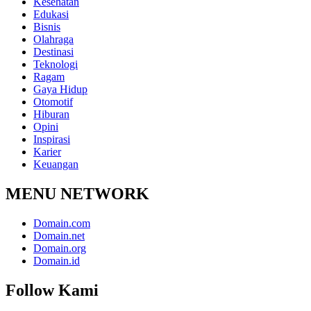
Kesehatan
Edukasi
Bisnis
Olahraga
Destinasi
Teknologi
Ragam
Gaya Hidup
Otomotif
Hiburan
Opini
Inspirasi
Karier
Keuangan
MENU NETWORK
Domain.com
Domain.net
Domain.org
Domain.id
Follow Kami