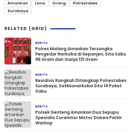
Amankan
Lima
Orang
Polrestabes
Surabaya
RELATED (GRID)
BERITA
1 jam yang lalu
Polres Malang Amankan Tersangka
Pengedar Narkoba di Kepanjen, Sita Sabu
96 Gram dan Ganja 131 Gram
BERITA
4 hari yang lalu
Residivis Rangkah Ditangkap Polrestabes
Surabaya, SatResnarkoba Sita 14 Poket
Sabu
BERITA
4 hari yang lalu
Polsek Genteng Amankan Dua Sepupu
Spesialis Curanmor Motor Diarea Parkir
Warkop