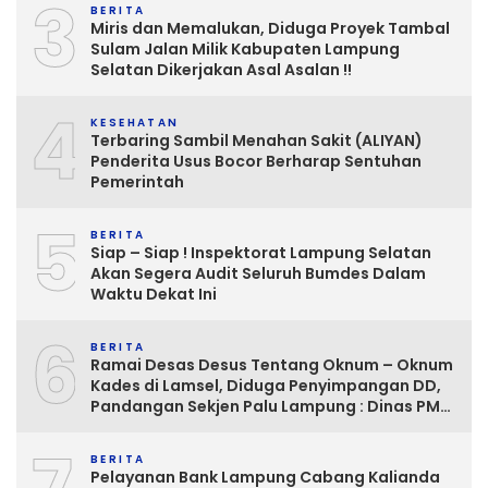
3
BERITA
Miris dan Memalukan, Diduga Proyek Tambal
Sulam Jalan Milik Kabupaten Lampung
Selatan Dikerjakan Asal Asalan !!
4
KESEHATAN
Terbaring Sambil Menahan Sakit (ALIYAN)
Penderita Usus Bocor Berharap Sentuhan
Pemerintah
5
BERITA
Siap – Siap ! Inspektorat Lampung Selatan
Akan Segera Audit Seluruh Bumdes Dalam
Waktu Dekat Ini
6
BERITA
Ramai Desas Desus Tentang Oknum – Oknum
Kades di Lamsel, Diduga Penyimpangan DD,
Pandangan Sekjen Palu Lampung : Dinas PMD
dan Inspektorat Kurang Tegas
Mengawasinya
BERITA
Pelayanan Bank Lampung Cabang Kalianda