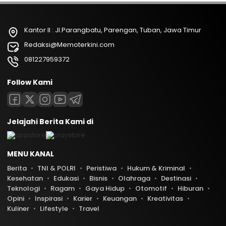
Kantor II : Jl.Parangbatu, Parengan, Tuban, Jawa Timur
Redaksi@Memoterkini.com
081227959372
Follow Kami
Jelajahi Berita Kami di
MENU KANAL
Berita
TNI & POLRI
Peristiwa
Hukum & Kriminal
Kesehatan
Edukasi
Bisnis
Olahraga
Destinasi
Teknologi
Ragam
Gaya Hidup
Otomotif
Hiburan
Opini
Inspirasi
Karier
Keuangan
Kreativitas
Kuliner
Lifestyle
Travel