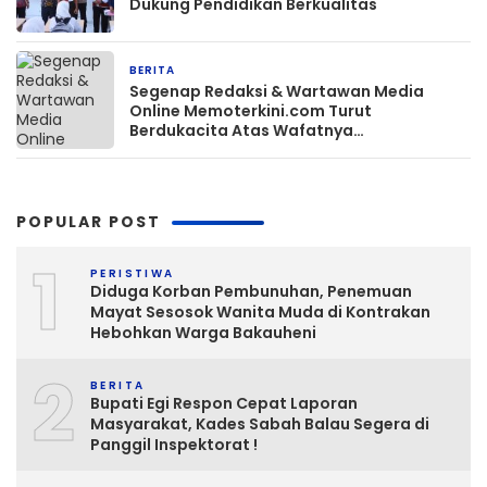
Dukung Pendidikan Berkualitas
BERITA
2 jam yang lalu
Segenap Redaksi & Wartawan Media
Online Memoterkini.com Turut
Berdukacita Atas Wafatnya
H.M.Sholeh.S.H
POPULAR POST
1
PERISTIWA
Diduga Korban Pembunuhan, Penemuan
Mayat Sesosok Wanita Muda di Kontrakan
Hebohkan Warga Bakauheni
2
BERITA
Bupati Egi Respon Cepat Laporan
Masyarakat, Kades Sabah Balau Segera di
Panggil Inspektorat !