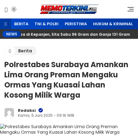
Lewati
ke
Independen dan Fakta
Memoterkini.com
konten
BERITA
TNI & POLRI
PERISTIWA
HUKUM & KRIMINAL
NEWS
Narkoba di Kepanjen, Sita Sabu 96 Gram dan Ganja 131 Gram
Berita
Polrestabes Surabaya Amankan
Lima Orang Preman Mengaku
Ormas Yang Kuasai Lahan
Kosong Milik Warga
Redaksi
Kamis, 5 Juni 2025 - 09:16 WIB