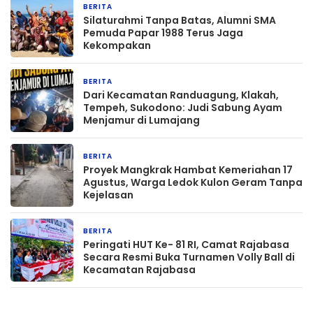
BERITA
3 jam yang lalu
Silaturahmi Tanpa Batas, Alumni SMA
Pemuda Papar 1988 Terus Jaga
Kekompakan
BERITA
4 jam yang lalu
‎Dari Kecamatan Randuagung, Klakah,
Tempeh, Sukodono: Judi Sabung Ayam
Menjamur di Lumajang
BERITA
24 jam yang lalu
‎Proyek Mangkrak Hambat Kemeriahan 17
Agustus, Warga Ledok Kulon Geram Tanpa
Kejelasan
BERITA
1 hari yang lalu
Peringati HUT Ke- 81 RI, Camat Rajabasa
Secara Resmi Buka Turnamen Volly Ball di
Kecamatan Rajabasa