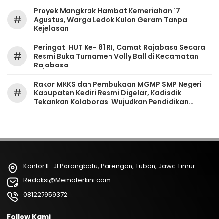
‎Proyek Mangkrak Hambat Kemeriahan 17
#
Agustus, Warga Ledok Kulon Geram Tanpa
Kejelasan
Peringati HUT Ke- 81 RI, Camat Rajabasa Secara
#
Resmi Buka Turnamen Volly Ball di Kecamatan
Rajabasa
Rakor MKKS dan Pembukaan MGMP SMP Negeri
#
Kabupaten Kediri Resmi Digelar, Kadisdik
Tekankan Kolaborasi Wujudkan Pendidikan
Bermutu
Kantor II : Jl.Parangbatu, Parengan, Tuban, Jawa Timur
Redaksi@Memoterkini.com
081227959372
Follow Kami