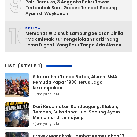
9
Polri Berduka, 3 Anggota Polisi Tewas
Tertembak Saat Grebek Tempat Sabung
Ayam di Waykanan
10
BERITA
Memanas !!! Dishub Lampung Selatan Dinilai
“Mak Ini Mak Itu” Pengelolaan Parkir Yang
Lama Diganti Yang Baru Tanpa Ada Alasan
Yang Jelas
LIST (STYLE 1)
Silaturahmi Tanpa Batas, Alumni SMA
Pemuda Papar 1988 Terus Jaga
Kekompakan
3 jam yang lalu
‎Dari Kecamatan Randuagung, Klakah,
Tempeh, Sukodono: Judi Sabung Ayam
Menjamur di Lumajang
4 jam yang lalu
‎Proyek Mangkrak Hambat Kemeriahan 17