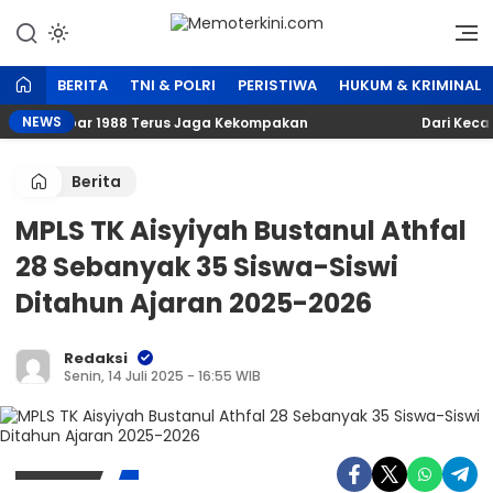
Lewati
ke
Independen dan Fakta
Memoterkini.com
konten
BERITA
TNI & POLRI
PERISTIWA
HUKUM & KRIMINAL
NEWS
muda Papar 1988 Terus Jaga Kekompakan
‎Dari Kecam
Berita
MPLS TK Aisyiyah Bustanul Athfal
28 Sebanyak 35 Siswa-Siswi
Ditahun Ajaran 2025-2026
Redaksi
Senin, 14 Juli 2025 - 16:55 WIB