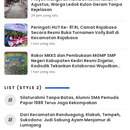
Agustus, Warga Ledok Kulon Geram Tanpa
Kejelasan
24 jam yang lalu
Peringati HUT Ke- 81 RI, Camat Rajabasa
Secara Resmi Buka Turnamen Volly Ball di
Kecamatan Rajabasa
1 hari yang lalu
Rakor MKKS dan Pembukaan MGMP SMP
Negeri Kabupaten Kediri Resmi Digelar,
Kadisdik Tekankan Kolaborasi Wujudkan
Pendidikan Bermutu
1 hari yang lalu
LIST (STYLE 2)
Silaturahmi Tanpa Batas, Alumni SMA Pemuda
#
Papar 1988 Terus Jaga Kekompakan
‎Dari Kecamatan Randuagung, Klakah, Tempeh,
#
Sukodono: Judi Sabung Ayam Menjamur di
Lumajang