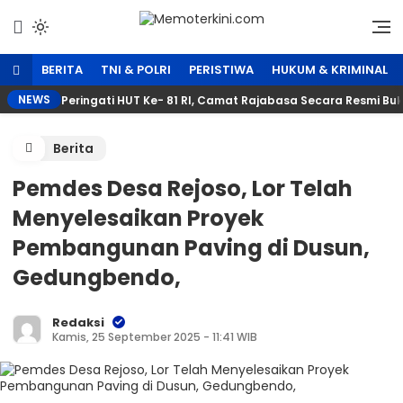
Lewati
ke
Independen dan Fakta
Memoterkini.com
konten
BERITA
TNI & POLRI
PERISTIWA
HUKUM & KRIMINAL
NEWS
Peringati HUT Ke- 81 RI, Camat Rajabasa Secara Resmi B
Berita
Pemdes Desa Rejoso, Lor Telah
Menyelesaikan Proyek
Pembangunan Paving di Dusun,
Gedungbendo,
Redaksi
Kamis, 25 September 2025 - 11:41 WIB