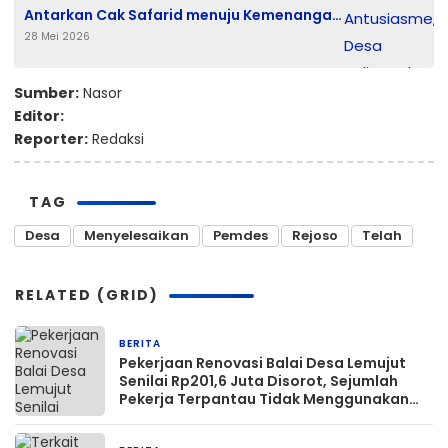
Antarkan Cak Safarid menuju Kemenangan
28 Mei 2026
Pilkades 2026
Sumber:
Nasor
Editor:
Reporter:
Redaksi
TAG
Desa
Menyelesaikan
Pemdes
Rejoso
Telah
RELATED (GRID)
BERITA
1 hari yang lalu
Pekerjaan Renovasi Balai Desa Lemujut
Senilai Rp201,6 Juta Disorot, Sejumlah
Pekerja Terpantau Tidak Menggunakan
APD K3