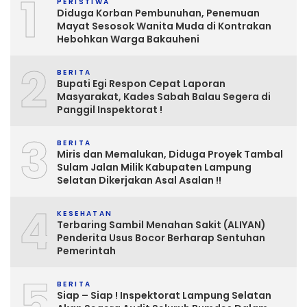
1
PERISTIWA
Diduga Korban Pembunuhan, Penemuan
Mayat Sesosok Wanita Muda di Kontrakan
Hebohkan Warga Bakauheni
2
BERITA
Bupati Egi Respon Cepat Laporan
Masyarakat, Kades Sabah Balau Segera di
Panggil Inspektorat !
3
BERITA
Miris dan Memalukan, Diduga Proyek Tambal
Sulam Jalan Milik Kabupaten Lampung
Selatan Dikerjakan Asal Asalan !!
4
KESEHATAN
Terbaring Sambil Menahan Sakit (ALIYAN)
Penderita Usus Bocor Berharap Sentuhan
Pemerintah
5
BERITA
Siap – Siap ! Inspektorat Lampung Selatan