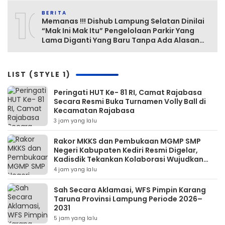
10
BERITA
Memanas !!! Dishub Lampung Selatan Dinilai
“Mak Ini Mak Itu” Pengelolaan Parkir Yang
Lama Diganti Yang Baru Tanpa Ada Alasan
Yang Jelas
LIST (STYLE 1)
Peringati HUT Ke- 81 RI, Camat Rajabasa
Secara Resmi Buka Turnamen Volly Ball di
Kecamatan Rajabasa
3 jam yang lalu
Rakor MKKS dan Pembukaan MGMP SMP
Negeri Kabupaten Kediri Resmi Digelar,
Kadisdik Tekankan Kolaborasi Wujudkan
Pendidikan Bermutu
4 jam yang lalu
Sah Secara Aklamasi, WFS Pimpin Karang
Taruna Provinsi Lampung Periode 2026–
2031
5 jam yang lalu