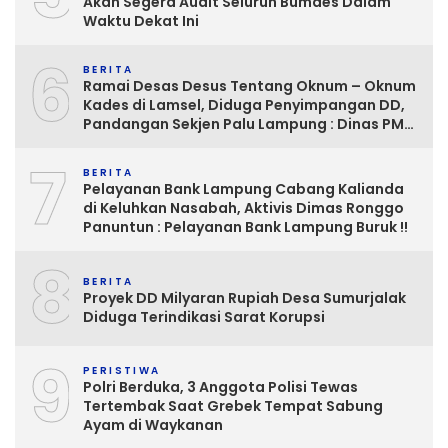
Akan Segera Audit Seluruh Bumdes Dalam
Waktu Dekat Ini
6
BERITA
Ramai Desas Desus Tentang Oknum – Oknum
Kades di Lamsel, Diduga Penyimpangan DD,
Pandangan Sekjen Palu Lampung : Dinas PMD
dan Inspektorat Kurang Tegas
7
Mengawasinya
BERITA
Pelayanan Bank Lampung Cabang Kalianda
di Keluhkan Nasabah, Aktivis Dimas Ronggo
Panuntun : Pelayanan Bank Lampung Buruk !!
8
BERITA
Proyek DD Milyaran Rupiah Desa Sumurjalak
Diduga Terindikasi Sarat Korupsi
9
PERISTIWA
Polri Berduka, 3 Anggota Polisi Tewas
Tertembak Saat Grebek Tempat Sabung
Ayam di Waykanan