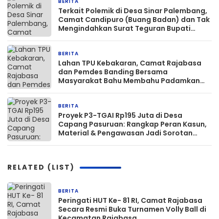
BERITA
2 hari yang lalu
Terkait Polemik di Desa Sinar Palembang,
Camat Candipuro (Buang Badan) dan Tak
Mengindahkan Surat Teguran Bupati
Lamsel ‎
BERITA
2 minggu yang lalu
Lahan TPU Kebakaran, Camat Rajabasa
dan Pemdes Banding Bersama
Masyarakat Bahu Membahu Padamkan
Api
BERITA
3 minggu yang lalu
‎Proyek P3-TGAI Rp195 Juta di Desa
Capang Pasuruan: Rangkap Peran Kasun,
Material & Pengawasan Jadi Sorotan
Tajam
RELATED (LIST)
BERITA
3 jam yang lalu
Peringati HUT Ke- 81 RI, Camat Rajabasa
Secara Resmi Buka Turnamen Volly Ball di
Kecamatan Rajabasa