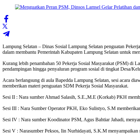
Lampung Selatan – Dinas Sosial Lampung Selatan penguatan Pekerja S
dalam membantu Pemerintah Kabupaten Lampung Selatan untuk meny
‎Kurang lebih penambahan 50 Pekerja Sosial Masyarakat (PSM) di La
pendampingan hingga penyaluran program sosial di tingkat Desa/Ke
‎Acara berlangsung di aula Bapedda Lampung Selatan, sesi acara dia
memberikan materi penguatan SDM Pekerja Sosial Masyarakat.
‎Sesi II : Nara sumber Ahmad Salasih, S.E.,M.E (Korkab) PKH memb
‎Sesi III : Nara Sumber Operator PKH, Eko Sulistyo, S.M memberikan m
‎Sesi IV : Nara sumber Koodinator PSM, Agus Bahtiar Jahadi, menyam
‎Sesi V : Narasumber Peksos, Iin Nurhidayati, S.K.M menyampaika