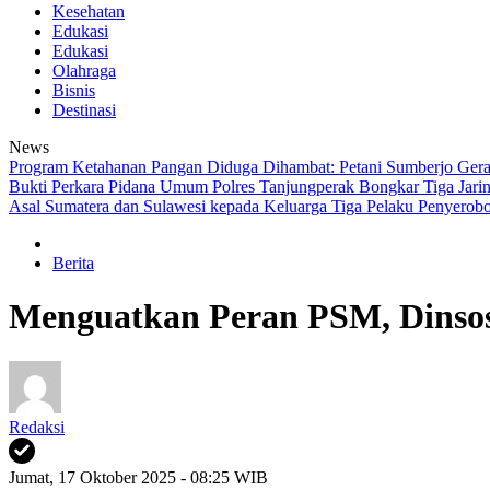
Kesehatan
Edukasi
Edukasi
Olahraga
Bisnis
Destinasi
News
Program Ketahanan Pangan Diduga Dihambat: Petani Sumberjo Geram
Bukti Perkara Pidana Umum
Polres Tanjungperak Bongkar Tiga Jar
Asal Sumatera dan Sulawesi kepada Keluarga
Tiga Pelaku Penyerob
Berita
Menguatkan Peran PSM, Dinsos
Redaksi
Jumat, 17 Oktober 2025 - 08:25 WIB