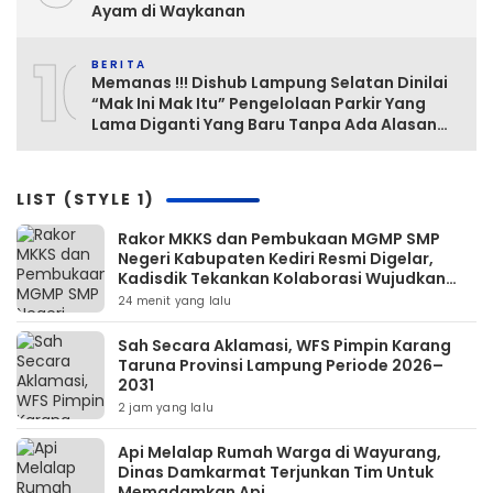
Ayam di Waykanan
10
BERITA
Memanas !!! Dishub Lampung Selatan Dinilai
“Mak Ini Mak Itu” Pengelolaan Parkir Yang
Lama Diganti Yang Baru Tanpa Ada Alasan
Yang Jelas
LIST (STYLE 1)
Rakor MKKS dan Pembukaan MGMP SMP
Negeri Kabupaten Kediri Resmi Digelar,
Kadisdik Tekankan Kolaborasi Wujudkan
Pendidikan Bermutu
24 menit yang lalu
Sah Secara Aklamasi, WFS Pimpin Karang
Taruna Provinsi Lampung Periode 2026–
2031
2 jam yang lalu
Api Melalap Rumah Warga di Wayurang,
Dinas Damkarmat Terjunkan Tim Untuk
Memadamkan Api