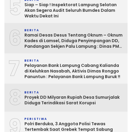
5
Siap – Siap ! Inspektorat Lampung Selatan
Akan Segera Audit Seluruh Bumdes Dalam
Waktu Dekat Ini
6
BERITA
Ramai Desas Desus Tentang Oknum – Oknum
Kades di Lamsel, Diduga Penyimpangan DD,
Pandangan Sekjen Palu Lampung : Dinas PMD
dan Inspektorat Kurang Tegas
7
Mengawasinya
BERITA
Pelayanan Bank Lampung Cabang Kalianda
di Keluhkan Nasabah, Aktivis Dimas Ronggo
Panuntun : Pelayanan Bank Lampung Buruk !!
8
BERITA
Proyek DD Milyaran Rupiah Desa Sumurjalak
Diduga Terindikasi Sarat Korupsi
9
PERISTIWA
Polri Berduka, 3 Anggota Polisi Tewas
Tertembak Saat Grebek Tempat Sabung