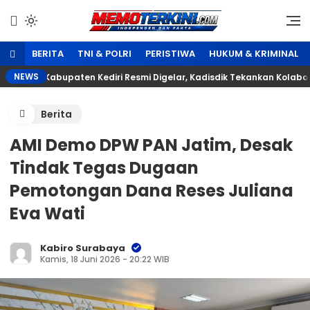
Lewati
ke
Independen dan Fakta
Memoterkini.com
konten
BERITA
TNI & POLRI
PERISTIWA
HUKUM & KRIMINAL
NEWS
eri Kabupaten Kediri Resmi Digelar, Kadisdik Tekankan Kolaboras
Berita
AMI Demo DPW PAN Jatim, Desak
Tindak Tegas Dugaan
Pemotongan Dana Reses Juliana
Eva Wati
Kabiro Surabaya
Kamis, 18 Juni 2026 - 20:22 WIB