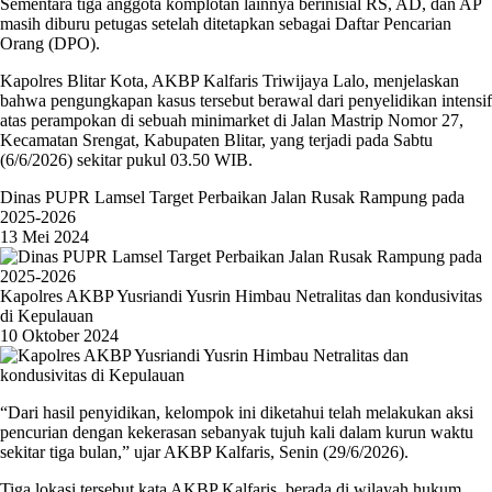
Sementara tiga anggota komplotan lainnya berinisial RS, AD, dan AP
masih diburu petugas setelah ditetapkan sebagai Daftar Pencarian
Orang (DPO).
Kapolres Blitar Kota, AKBP Kalfaris Triwijaya Lalo, menjelaskan
bahwa pengungkapan kasus tersebut berawal dari penyelidikan intensif
atas perampokan di sebuah minimarket di Jalan Mastrip Nomor 27,
Kecamatan Srengat, Kabupaten Blitar, yang terjadi pada Sabtu
(6/6/2026) sekitar pukul 03.50 WIB.
Dinas PUPR Lamsel Target Perbaikan Jalan Rusak Rampung pada
2025-2026
13 Mei 2024
Kapolres AKBP Yusriandi Yusrin Himbau Netralitas dan kondusivitas
di Kepulauan
10 Oktober 2024
“Dari hasil penyidikan, kelompok ini diketahui telah melakukan aksi
pencurian dengan kekerasan sebanyak tujuh kali dalam kurun waktu
sekitar tiga bulan,” ujar AKBP Kalfaris, Senin (29/6/2026).
Tiga lokasi tersebut kata AKBP Kalfaris, berada di wilayah hukum