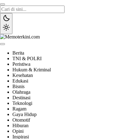
Lewati
ke
konten
Memoterkini.com
Independen dan Fakta
Berita
TNI & POLRI
Peristiwa
Hukum & Kriminal
Kesehatan
Edukasi
Bisnis
Olahraga
Destinasi
Teknologi
Ragam
Gaya Hidup
Otomotif
Hiburan
Opini
Inspirasi