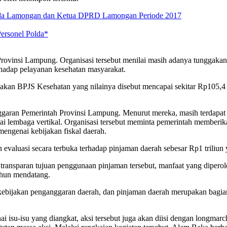
da Lamongan dan Ketua DPRD Lamongan Periode 2017
ersonel Polda*
 Provinsi Lampung. Organisasi tersebut menilai masih adanya tunggaka
hadap pelayanan kesehatan masyarakat.
kan BPJS Kesehatan yang nilainya disebut mencapai sekitar Rp105,4 
ggaran Pemerintah Provinsi Lampung. Menurut mereka, masih terdapat 
ai lembaga vertikal. Organisasi tersebut meminta pemerintah memberika
engenai kebijakan fiskal daerah.
 evaluasi secara terbuka terhadap pinjaman daerah sebesar Rp1 triliu
nsparan tujuan penggunaan pinjaman tersebut, manfaat yang diperoleh
hun mendatang.
jakan penganggaran daerah, dan pinjaman daerah merupakan bagian da
isu-isu yang diangkat, aksi tersebut juga akan diisi dengan longmar