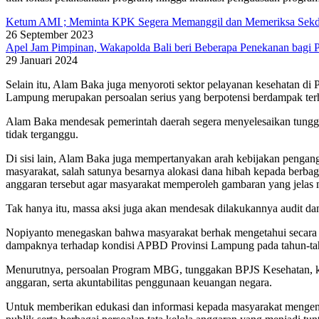
Ketum AMI ; Meminta KPK Segera Memanggil dan Memeriksa Sek
26 September 2023
Apel Jam Pimpinan, Wakapolda Bali beri Beberapa Penekanan bagi P
29 Januari 2024
Selain itu, Alam Baka juga menyoroti sektor pelayanan kesehatan di
Lampung merupakan persoalan serius yang berpotensi berdampak ter
Alam Baka mendesak pemerintah daerah segera menyelesaikan tungga
tidak terganggu.
Di sisi lain, Alam Baka juga mempertanyakan arah kebijakan pengan
masyarakat, salah satunya besarnya alokasi dana hibah kepada berbag
anggaran tersebut agar masyarakat memperoleh gambaran yang jelas m
Tak hanya itu, massa aksi juga akan mendesak dilakukannya audit dan
Nopiyanto menegaskan bahwa masyarakat berhak mengetahui secara tra
dampaknya terhadap kondisi APBD Provinsi Lampung pada tahun-ta
Menurutnya, persoalan Program MBG, tunggakan BPJS Kesehatan, kebi
anggaran, serta akuntabilitas penggunaan keuangan negara.
Untuk memberikan edukasi dan informasi kepada masyarakat mengenai 