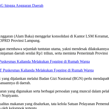
garan (Alam Baka) menggelar konsolidasi di Kantor LSM Keramat, sel
or DPRD Provinsi Lampung.
ngan membawa sejumlah tuntutan utama, yakni mendesak dilakukannya 
pinjaman daerah senilai Rp1 triliun, serta meminta Pemerintah Provin
 Puskesmas Kalianda Melakukan Fogging di Rumah Warga
yang dijalankan melalui Badan Gizi Nasional (BGN) perlu mendapat
sanaannya di daerah.
ran yang digunakan serta berbagai persoalan yang muncul dalam pela
r Nopiyanto.
ualitas makanan yang disalurkan, tata kelola Satuan Pelayanan Pemenu
 oleh kelompok tertentu.