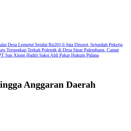
lai Desa Lemujut Senilai Rp201,6 Juta Disorot, Sejumlah Pekerja
puro Terungkap
Terkait Polemik di Desa Sinar Palembang, Camat
PT San Xiong Hadiri Saksi Ahli Pakar Hukum Pidana
hingga Anggaran Daerah