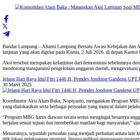
Bandar Lampung – Aliansi Lampung Bersatu Awasi Kebijakan dan Ang
lanjutan yang akan digelar pada Kamis, 2 Juli 2026, di depan Kant
Aksi tersebut merupakan kelanjutan dari demonstrasi sebelumnya de
mendorong transparansi pengelolaan anggaran daerah, mengevaluasi 
Jelang Hari Raya Idul Fitri 1446 H, Pemdes Jondong Gandeng UPT
30 Maret 2025
Koordinator Aksi Alam Baka, Nopiyanto, mengatakan Program MBG 
yang dialokasikan serta berbagai persoalan yang muncul dalam pelak
“Program MBG harus diawasi secara serius mengingat besarnya angga
berjalan sesuai tujuan dan memberikan manfaat bagi masyarakat,” uja
Menurutnya, sejumlah persoalan yang menjadi perhatian antara lain k
titik lokasi pelaksanaan program, hingga indikasi penguasaan program