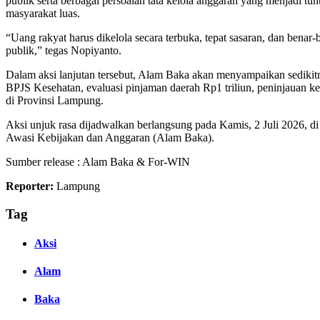
publik serta berbagai persoalan tata kelola anggaran yang menjadi t
masyarakat luas.
“Uang rakyat harus dikelola secara terbuka, tepat sasaran, dan ben
publik,” tegas Nopiyanto.
Dalam aksi lanjutan tersebut, Alam Baka akan menyampaikan sedikitn
BPJS Kesehatan, evaluasi pinjaman daerah Rp1 triliun, peninjauan k
di Provinsi Lampung.
Aksi unjuk rasa dijadwalkan berlangsung pada Kamis, 2 Juli 2026,
Awasi Kebijakan dan Anggaran (Alam Baka).
Sumber release : Alam Baka & For-WIN
Reporter:
Lampung
Tag
Aksi
Alam
Baka