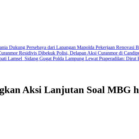
 Mania Dukung Persebaya dari Lapangan Mapolda
Pekerjaan Renovasi Ba
Curanmor Residivis Dibekuk Polisi, Delapan Aksi Curanmor di Candi
ati Lamsel ‎
Sidang Gugat Polda Lampung Lewat Praperadilan: Dirut 
ngkan Aksi Lanjutan Soal MBG 