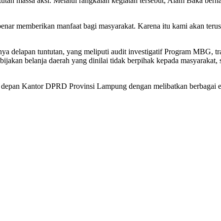
untutan massa aksi. Melalui rangkaian kegiatan tersebut, Alam Baka be
ar-benar memberikan manfaat bagi masyarakat. Karena itu kami akan ter
ya delapan tuntutan, yang meliputi audit investigatif Program MBG, t
ebijakan belanja daerah yang dinilai tidak berpihak kepada masyaraka
 di depan Kantor DPRD Provinsi Lampung dengan melibatkan berbagai 