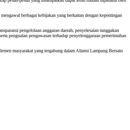
rharap pesan-pesan yang disampaikan dapat lebih mudah dipahami oleh
us mengawal berbagai kebijakan yang berkaitan dengan kepentingan
ransparansi pengelolaan anggaran daerah, penyelesaian tunggakan
t, serta penguatan pengawasan terhadap penyelenggaraan pemerintahan
elemen masyarakat yang tergabung dalam Aliansi Lampung Bersatu