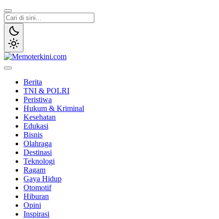
Lewati
ke
konten
Memoterkini.com
Independen dan Fakta
Berita
TNI & POLRI
Peristiwa
Hukum & Kriminal
Kesehatan
Edukasi
Bisnis
Olahraga
Destinasi
Teknologi
Ragam
Gaya Hidup
Otomotif
Hiburan
Opini
Inspirasi