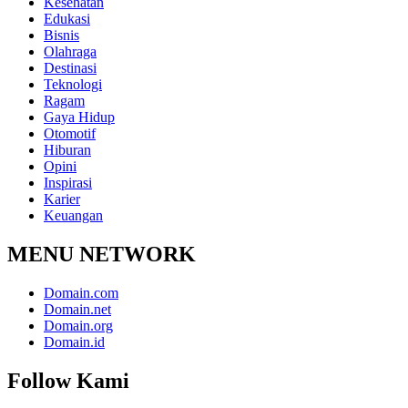
Kesehatan
Edukasi
Bisnis
Olahraga
Destinasi
Teknologi
Ragam
Gaya Hidup
Otomotif
Hiburan
Opini
Inspirasi
Karier
Keuangan
MENU NETWORK
Domain.com
Domain.net
Domain.org
Domain.id
Follow Kami