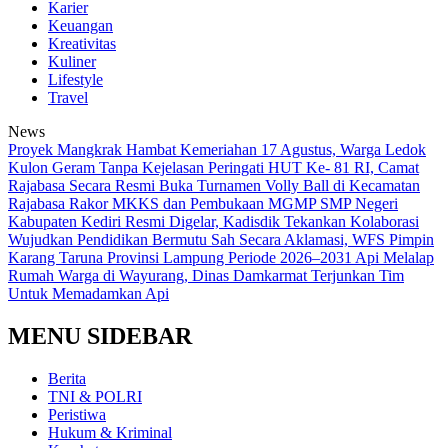
Karier
Keuangan
Kreativitas
Kuliner
Lifestyle
Travel
News
‎Proyek Mangkrak Hambat Kemeriahan 17 Agustus, Warga Ledok
Kulon Geram Tanpa Kejelasan
Peringati HUT Ke- 81 RI, Camat
Rajabasa Secara Resmi Buka Turnamen Volly Ball di Kecamatan
Rajabasa
Rakor MKKS dan Pembukaan MGMP SMP Negeri
Kabupaten Kediri Resmi Digelar, Kadisdik Tekankan Kolaborasi
Wujudkan Pendidikan Bermutu
Sah Secara Aklamasi, WFS Pimpin
Karang Taruna Provinsi Lampung Periode 2026–2031
Api Melalap
Rumah Warga di Wayurang, Dinas Damkarmat Terjunkan Tim
Untuk Memadamkan Api
MENU SIDEBAR
Berita
TNI & POLRI
Peristiwa
Hukum & Kriminal