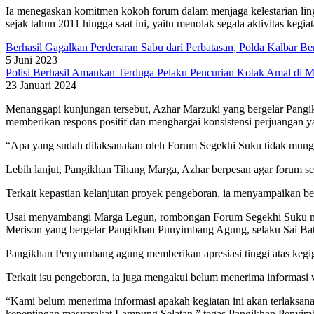
Ia menegaskan komitmen kokoh forum dalam menjaga kelestarian lin
sejak tahun 2011 hingga saat ini, yaitu menolak segala aktivitas ke
Berhasil Gagalkan Perderaran Sabu dari Perbatasan, Polda Kalbar Be
5 Juni 2023
Polisi Berhasil Amankan Terduga Pelaku Pencurian Kotak Amal di 
23 Januari 2024
Menanggapi kunjungan tersebut, Azhar Marzuki yang bergelar Pangikh
memberikan respons positif dan menghargai konsistensi perjuangan 
“Apa yang sudah dilaksanakan oleh Forum Segekhi Suku tidak mungk
Lebih lanjut, Pangikhan Tihang Marga, Azhar berpesan agar forum sen
Terkait kepastian kelanjutan proyek pengeboran, ia menyampaikan bel
Usai menyambangi Marga Legun, rombongan Forum Segekhi Suku mela
Merison yang bergelar Pangikhan Punyimbang Agung, selaku Sai Ba
Pangikhan Penyumbang agung memberikan apresiasi tinggi atas kegi
Terkait isu pengeboran, ia juga mengakui belum menerima informasi 
“Kami belum menerima informasi apakah kegiatan ini akan terlaksana 
kepentingan masyarakat Lampung Selatan,” tegas Pangikhan Penyi