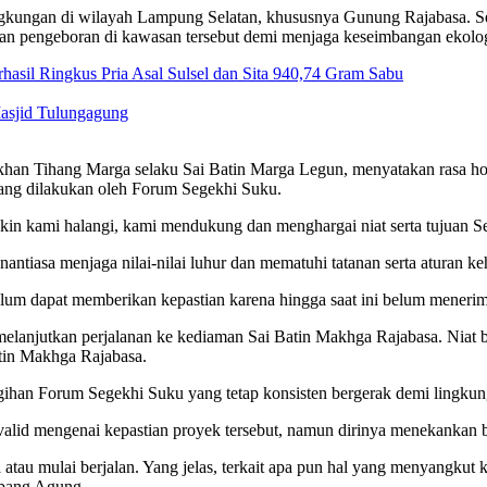
gkungan di wilayah Lampung Selatan, khususnya Gunung Rajabasa. Se
giatan pengeboran di kawasan tersebut demi menjaga keseimbangan ekolog
rhasil Ringkus Pria Asal Sulsel dan Sita 940,74 Gram Sabu
Masjid Tulungagung
an Tihang Marga selaku Sai Batin Marga Legun, menyatakan rasa hormat
yang dilakukan oleh Forum Segekhi Suku.
in kami halangi, kami mendukung dan menghargai niat serta tujuan S
antiasa menjaga nilai-nilai luhur dan mematuhi tatanan serta aturan k
um dapat memberikan kepastian karena hingga saat ini belum menerima i
njutkan perjalanan ke kediaman Sai Batin Makhga Rajabasa. Niat bai
tin Makhga Rajabasa.
gihan Forum Segekhi Suku yang tetap konsisten bergerak demi lingkun
valid mengenai kepastian proyek tersebut, namun dirinya menekankan b
atau mulai berjalan. Yang jelas, terkait apa pun hal yang menyangkut
mbang Agung